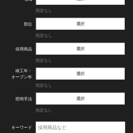
指定なし
選択
部位
指定なし
選択
採用商品
指定なし
竣工年・
選択
オープン年
指定なし
選択
照明手法
指定なし
キーワード