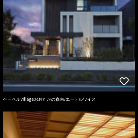
ヘーベルVillageおおたかの森南/エーデルワイス