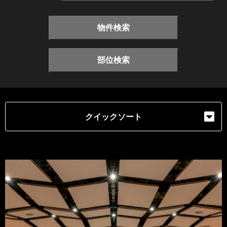
物件検索
部位検索
クイックソート