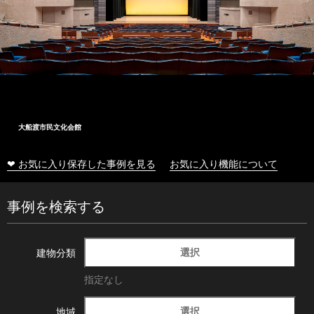
大船渡市民文化会館
❤ お気に入り保存した事例を見る
お気に入り機能について
事例を検索する
選択
建物分類
指定なし
選択
地域