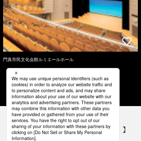
門真市民文化会館ルミエールホール
1
2
3
4
5
パナソニックの電気設備 SNSアカウント