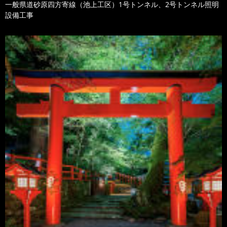
一般県道砂原四方寄線（池上工区）1号トンネル、2号トンネル照明
設備工事