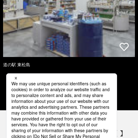
道の駅 東松島
1
2
3
4
5
パナソニックの電気設備 SNSアカウント