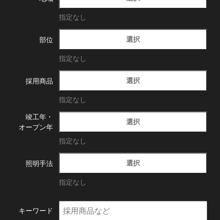
指定なし
選択
部位
指定なし
選択
採用商品
指定なし
竣工年・
選択
オープン年
指定なし
選択
照明手法
指定なし
キーワード