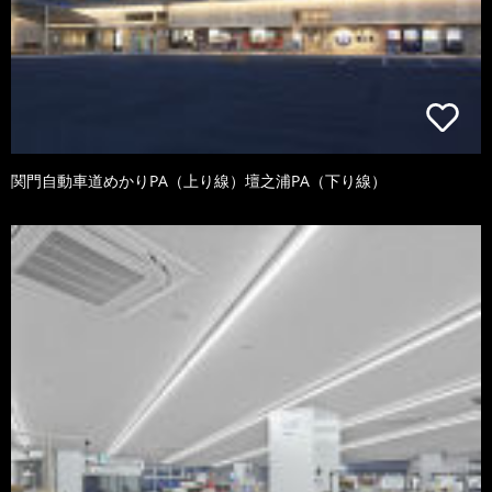
関門自動車道めかりPA（上り線）壇之浦PA（下り線）