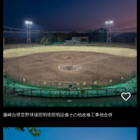
藤崎台県営野球場照明塔照明設備その他改修工事他合併