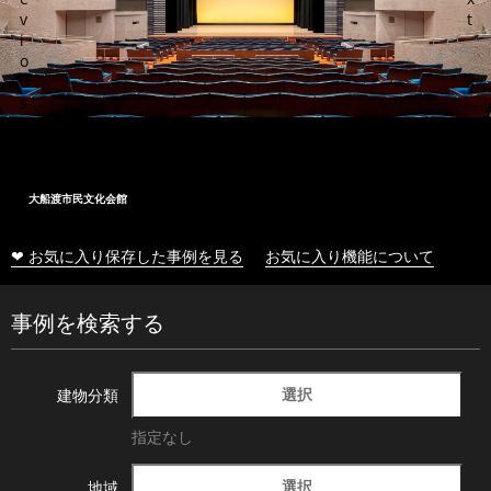
v
t
i
o
u
s
大船渡市民文化会館
❤ お気に入り保存した事例を見る
お気に入り機能について
事例を検索する
選択
建物分類
指定なし
選択
地域