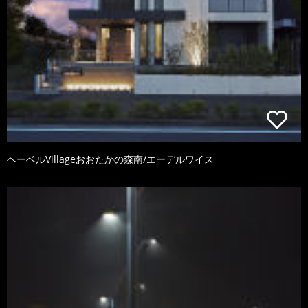
ヘーベルVillageおおたかの森南/エーデルワイス