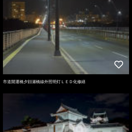
市道開運橋夕顔瀬橋線外照明灯ＬＥＤ化修繕