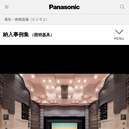
電気・建築設備（ビジネス）
納入事例集
（照明器具）
P
N
r
e
e
x