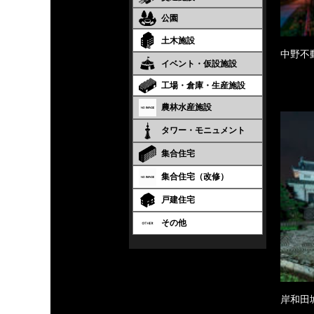
公園
土木施設
中野不
イベント・仮設施設
工場・倉庫・生産施設
農林水産施設
タワー・モニュメント
集合住宅
集合住宅（改修）
戸建住宅
その他
岸和田