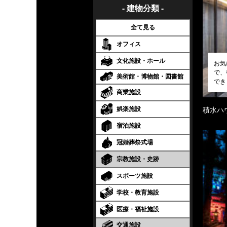
- 建物分類 -
全て見る
オフィス
文化施設・ホール
お気
で、
美術館・博物館・図書館
でき
商業施設
娯楽施設
積水ハ
宿泊施設
冠婚葬祭式場
宗教施設・史跡
スポーツ施設
学校・教育施設
医療・福祉施設
交通施設