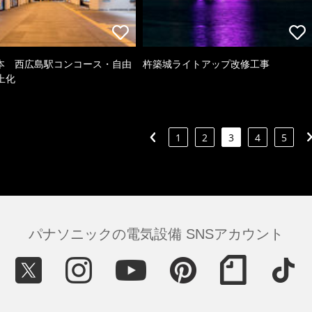
日本 西広島駅コンコース・自由
杵築城ライトアップ改修工事
上化
1
2
3
4
5
パナソニックの電気設備 SNSアカウント