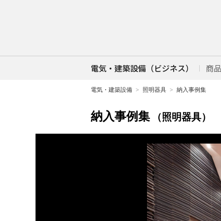
電気・建築設備（ビジネス）
商
電気・建築設備
照明器具
納入事例集
納入事例集
（照明器具）