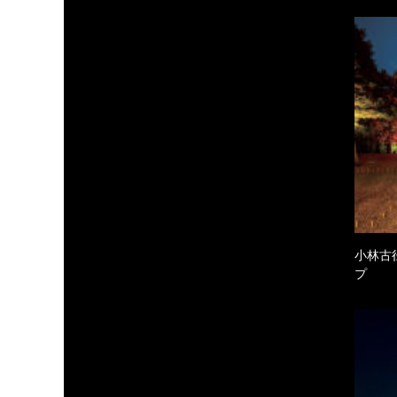
小林古
プ