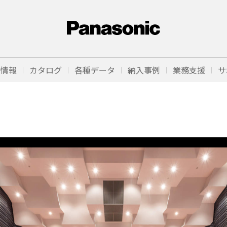
品情報
カタログ
各種データ
納入事例
業務支援
サ