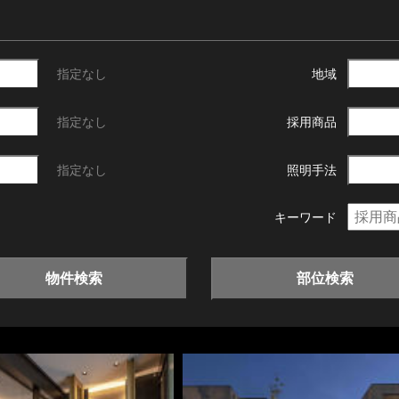
指定なし
地域
指定なし
採用商品
指定なし
照明手法
キーワード
物件検索
部位検索