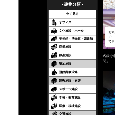
- 建物分類 -
全て見る
オフィス
文化施設・ホール
お気
で、
美術館・博物館・図書館
でき
商業施設
娯楽施設
名鉄小
間」
宿泊施設
冠婚葬祭式場
宗教施設・史跡
スポーツ施設
学校・教育施設
医療・福祉施設
交通施設