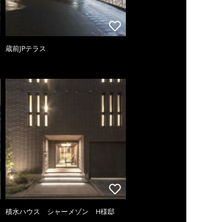
蔵前JPテラス
積水ハウス シャーメゾン H様邸