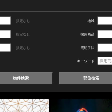
指定なし
地域
指定なし
採用商品
指定なし
照明手法
キーワード
物件検索
部位検索