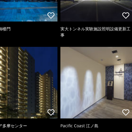
御楼門
実大トンネル実験施設照明設備更新工
事
ア多摩センター
Pacific Coast 江ノ島