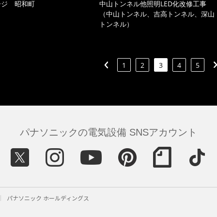
ージ 昭和町
中山トンネル他照明LED化改修工事
（中山トンネル、吉高トンネル、深山
トンネル）
1
2
3
4
5
パナソニックの電気設備 SNSアカウント
パナソニック ホールディングス