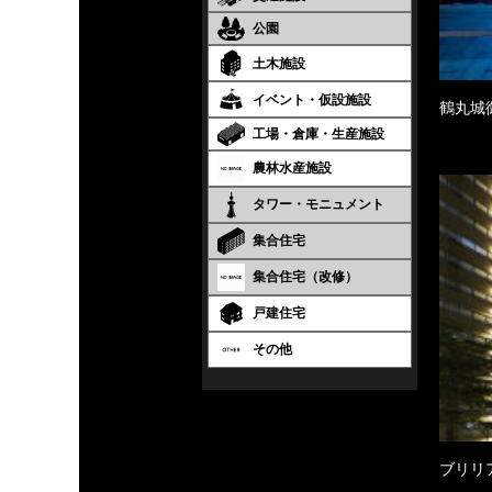
公園
土木施設
イベント・仮設施設
鶴丸城
工場・倉庫・生産施設
農林水産施設
タワー・モニュメント
集合住宅
集合住宅（改修）
戸建住宅
その他
ブリリ