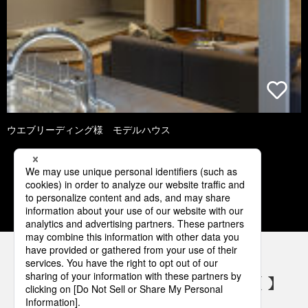
ウエブリーディング様 モデルハウス
1
2
3
4
5
パナソニックの電気設備 SNSアカウント