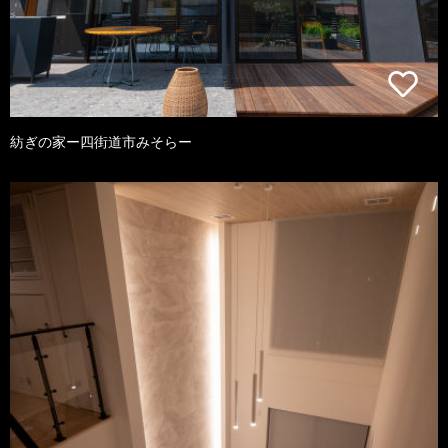
紡ぎの家ー四街道市みそらー