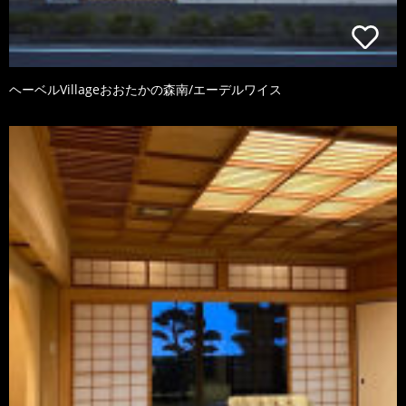
ヘーベルVillageおおたかの森南/エーデルワイス