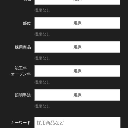
指定なし
選択
部位
指定なし
選択
採用商品
指定なし
竣工年・
選択
オープン年
指定なし
選択
照明手法
指定なし
キーワード