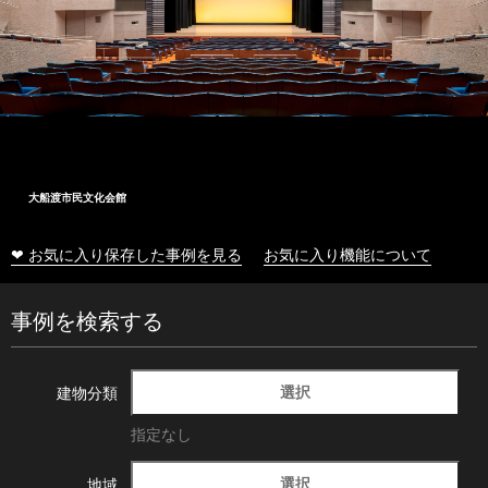
大船渡市民文化会館
❤ お気に入り保存した事例を見る
お気に入り機能について
事例を検索する
選択
建物分類
指定なし
選択
地域