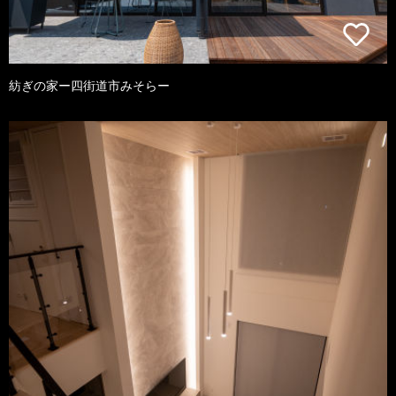
紡ぎの家ー四街道市みそらー