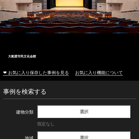
大船渡市民文化会館
❤ お気に入り保存した事例を見る
お気に入り機能について
事例を検索する
選択
建物分類
指定なし
選択
地域