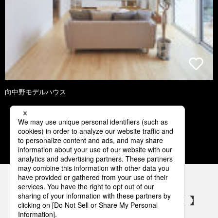
向中野モデルハウス
1
2
3
4
5
パナソニックの電気設備 SNSアカウント