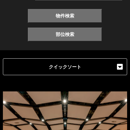
物件検索
部位検索
クイックソート