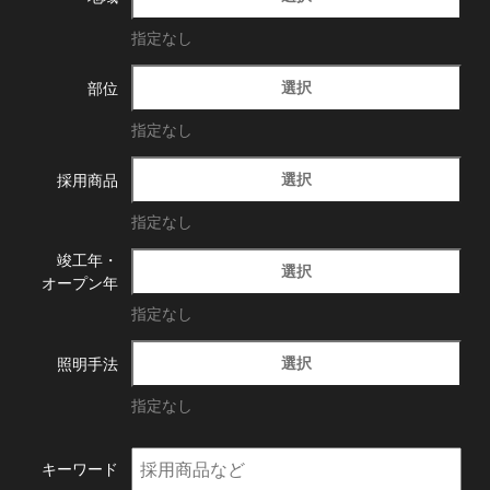
指定なし
選択
部位
指定なし
選択
採用商品
指定なし
竣工年・
選択
オープン年
指定なし
選択
照明手法
指定なし
キーワード