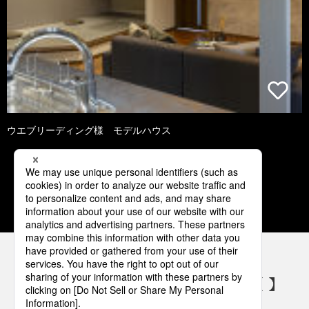
ウエブリーディング様 モデルハウス
1
2
3
4
5
パナソニックの電気設備 SNSアカウント