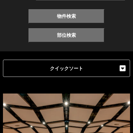
物件検索
部位検索
クイックソート