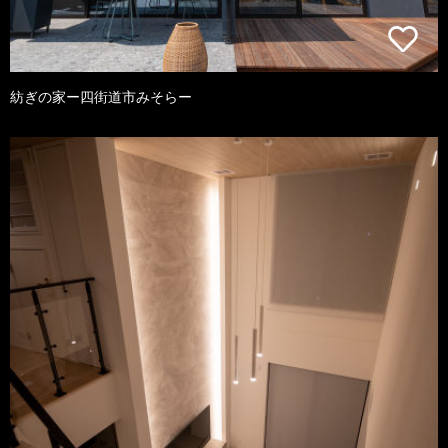
紡ぎの家ー四街道市みそらー