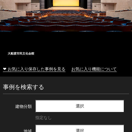
大船渡市民文化会館
❤ お気に入り保存した事例を見る
お気に入り機能について
事例を検索する
選択
建物分類
指定なし
選択
地域