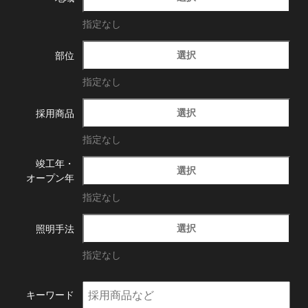
指定なし
選択
部位
指定なし
選択
採用商品
指定なし
竣工年・
選択
オープン年
指定なし
選択
照明手法
指定なし
キーワード