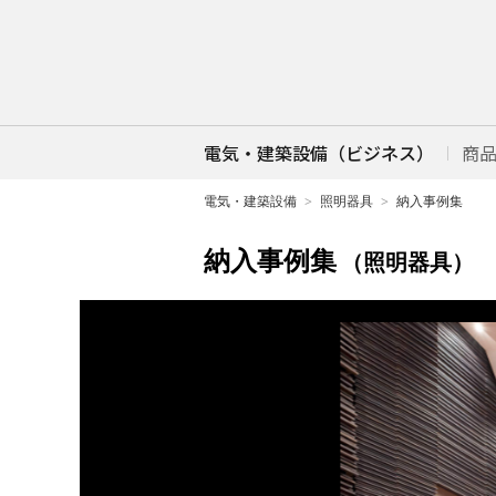
電気・建築設備（ビジネス）
商
電気・建築設備
照明器具
納入事例集
納入事例集
（照明器具）