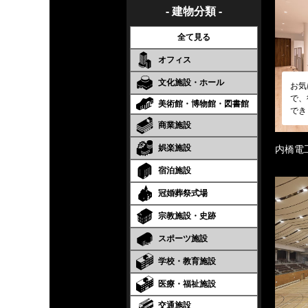
- 建物分類 -
全て見る
オフィス
文化施設・ホール
お気
で、
美術館・博物館・図書館
でき
商業施設
娯楽施設
内橋電
宿泊施設
冠婚葬祭式場
宗教施設・史跡
スポーツ施設
学校・教育施設
医療・福祉施設
交通施設