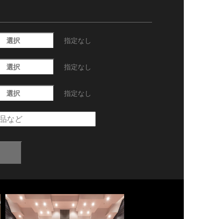
選択
指定なし
選択
指定なし
選択
指定なし