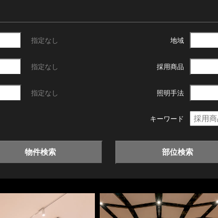
指定なし
地域
指定なし
採用商品
指定なし
照明手法
キーワード
物件検索
部位検索