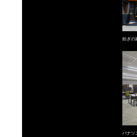
紡ぎの
パナソ