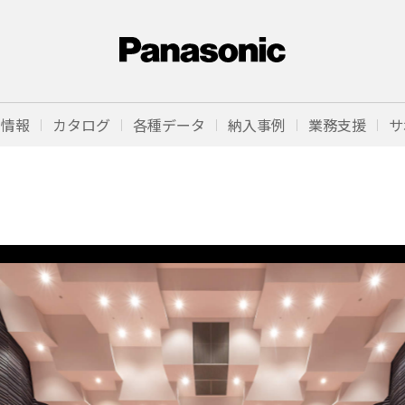
品情報
カタログ
各種データ
納入事例
業務支援
サ