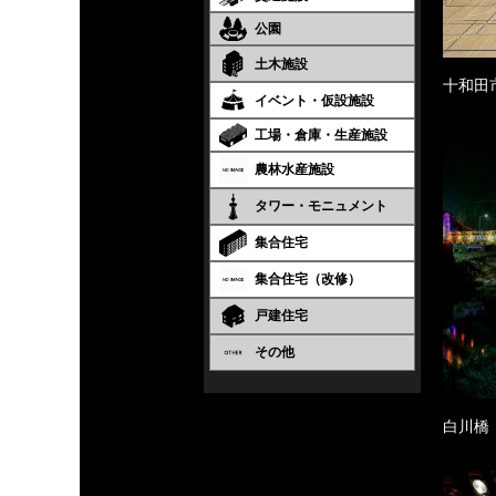
公園
土木施設
十和田
イベント・仮設施設
工場・倉庫・生産施設
農林水産施設
タワー・モニュメント
集合住宅
集合住宅（改修）
戸建住宅
その他
白川橋