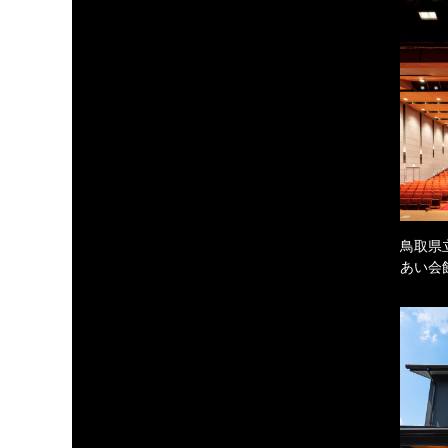
鳥取県
あい会