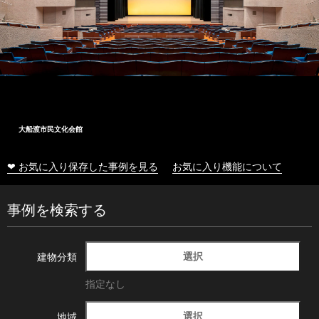
大船渡市民文化会館
❤ お気に入り保存した事例を見る
お気に入り機能について
事例を検索する
選択
建物分類
指定なし
選択
地域