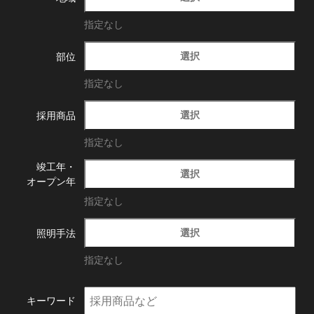
指定なし
選択
部位
指定なし
選択
採用商品
指定なし
竣工年・
選択
オープン年
指定なし
選択
照明手法
指定なし
キーワード