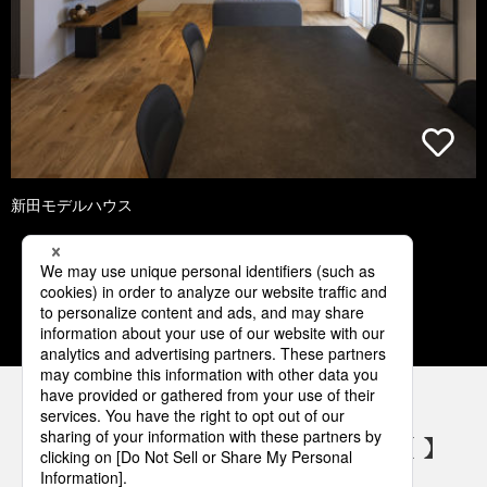
新田モデルハウス
1
2
3
4
5
パナソニックの電気設備 SNSアカウント