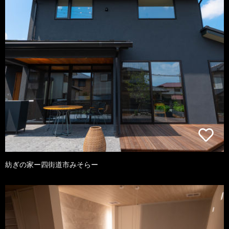
紡ぎの家ー四街道市みそらー