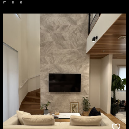
ｍｉｅｌｅ