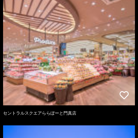
セントラルスクエアららぽーと門真店