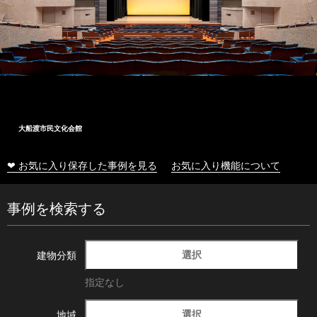
大船渡市民文化会館
❤ お気に入り保存した事例を見る
お気に入り機能について
事例を検索する
選択
建物分類
指定なし
選択
地域