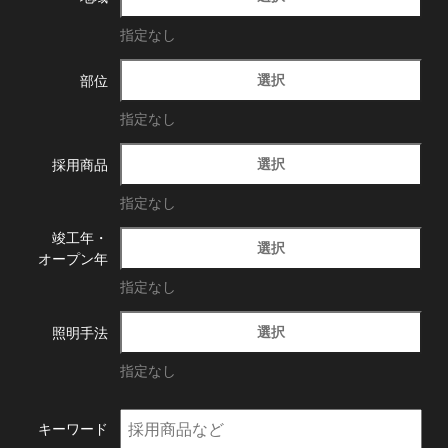
指定なし
選択
部位
指定なし
選択
採用商品
指定なし
竣工年・
選択
オープン年
指定なし
選択
照明手法
指定なし
キーワード