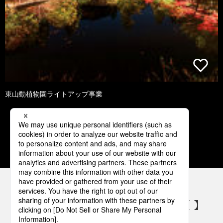
東山動植物園ライトアップ事業
1
2
3
4
5
パナソニックの電気設備 SNSアカウント