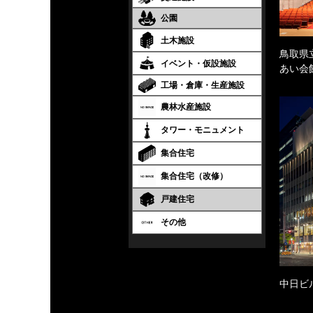
公園
土木施設
鳥取県
イベント・仮設施設
あい会
工場・倉庫・生産施設
農林水産施設
タワー・モニュメント
集合住宅
集合住宅（改修）
戸建住宅
その他
中日ビ