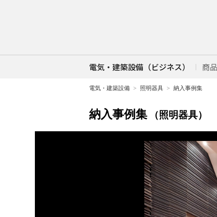
電気・建築設備（ビジネス）
商
電気・建築設備
照明器具
納入事例集
納入事例集
（照明器具）