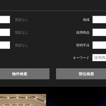
指定なし
地域
指定なし
採用商品
指定なし
照明手法
キーワード
物件検索
部位検索