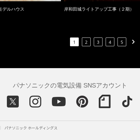
モデルハウス
岸和田城ライトアップ工事（２期）
1
2
3
4
5
パナソニックの電気設備 SNSアカウント
パナソニック ホールディングス