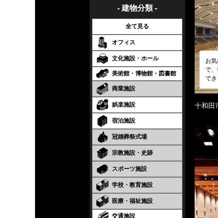
- 建物分類 -
全て見る
オフィス
文化施設・ホール
お気
で、
美術館・博物館・図書館
でき
商業施設
娯楽施設
十和田
宿泊施設
冠婚葬祭式場
宗教施設・史跡
スポーツ施設
学校・教育施設
医療・福祉施設
交通施設