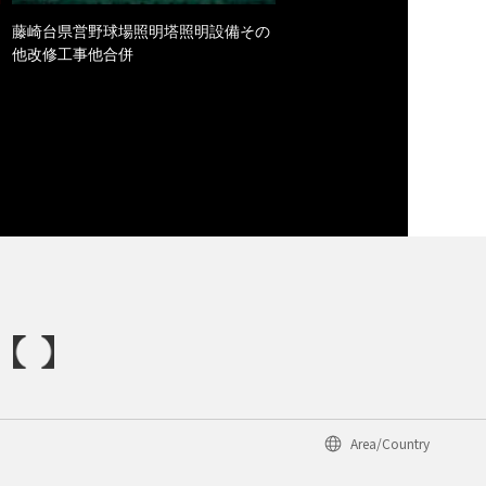
藤崎台県営野球場照明塔照明設備その
他改修工事他合併
Area/Country