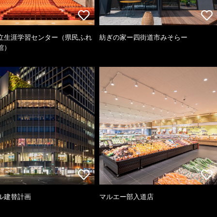
立生涯学習センター（県民ふれ
紡ぎの家ー四街道市みそらー
館）
ル建替計画
マルエー部入道店