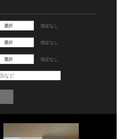
選択
指定なし
選択
指定なし
選択
指定なし