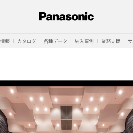
品情報
カタログ
各種データ
納入事例
業務支援
サ