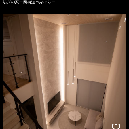
紡ぎの家ー四街道市みそらー