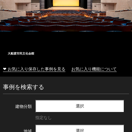
大船渡市民文化会館
❤ お気に入り保存した事例を見る
お気に入り機能について
事例を検索する
選択
建物分類
指定なし
選択
地域