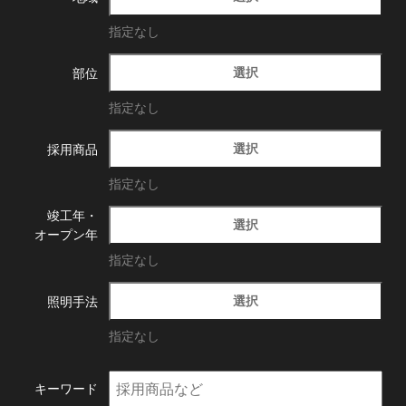
指定なし
選択
部位
指定なし
選択
採用商品
指定なし
竣工年・
選択
オープン年
指定なし
選択
照明手法
指定なし
キーワード