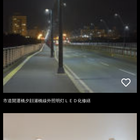
市道開運橋夕顔瀬橋線外照明灯ＬＥＤ化修繕