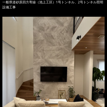
一般県道砂原四方寄線（池上工区）1号トンネル、2号トンネル照明
設備工事