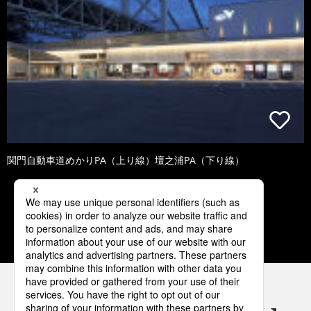
関門自動車道めかりPA（上り線）壇之浦PA（下り線）
1
2
3
4
5
パナソニックの電気設備 SNSアカウント