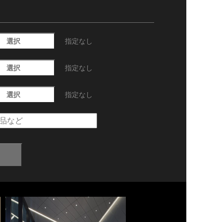
選択
指定なし
選択
指定なし
選択
指定なし