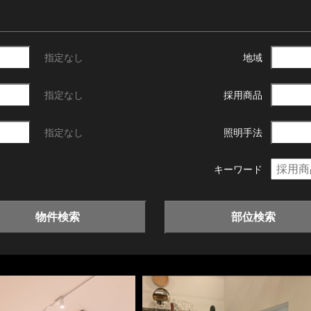
指定なし
地域
指定なし
採用商品
指定なし
照明手法
キーワード
物件検索
部位検索