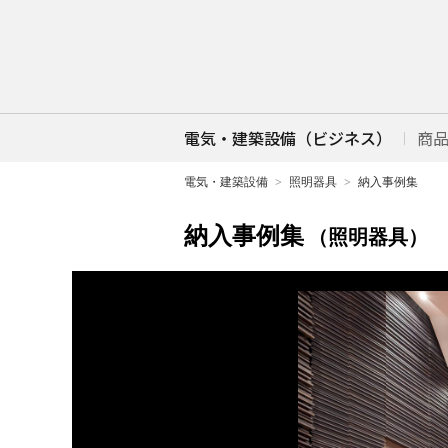
電気・建築設備（ビジネス）
商
電気・建築設備
照明器具
納入事例集
納入事例集
（照明器具）