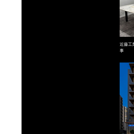
近藤工
事