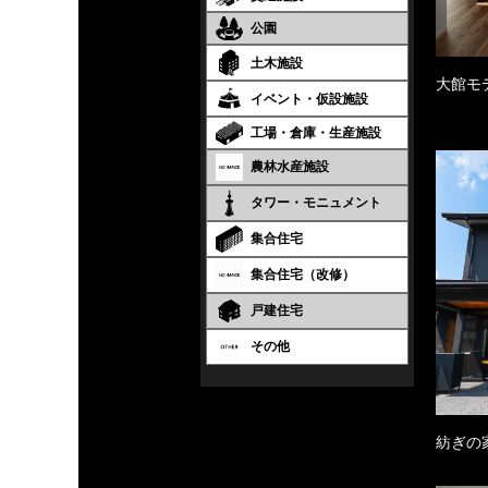
公園
土木施設
大館モ
イベント・仮設施設
工場・倉庫・生産施設
農林水産施設
タワー・モニュメント
集合住宅
集合住宅（改修）
戸建住宅
その他
紡ぎの