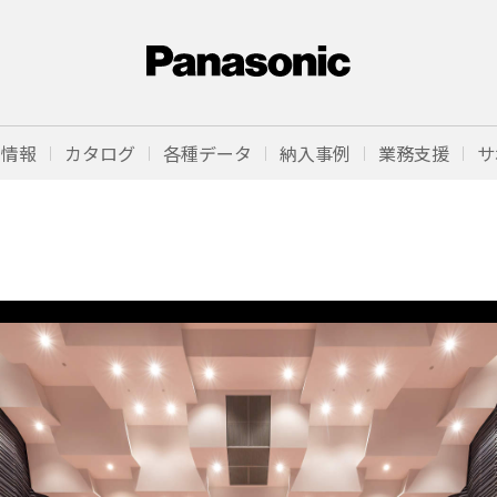
品情報
カタログ
各種データ
納入事例
業務支援
サ