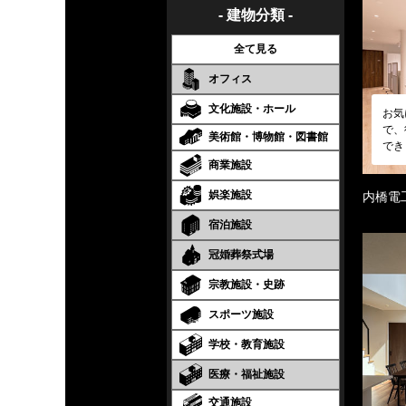
- 建物分類 -
全て見る
オフィス
文化施設・ホール
お気
で、
美術館・博物館・図書館
でき
商業施設
娯楽施設
内橋電
宿泊施設
冠婚葬祭式場
宗教施設・史跡
スポーツ施設
学校・教育施設
医療・福祉施設
交通施設