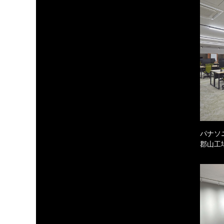
パナソ
郡山工