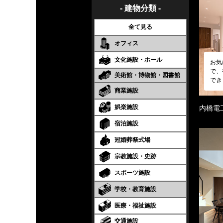
- 建物分類 -
全て見る
オフィス
文化施設・ホール
お気
で、
美術館・博物館・図書館
でき
商業施設
娯楽施設
内橋電
宿泊施設
冠婚葬祭式場
宗教施設・史跡
スポーツ施設
学校・教育施設
医療・福祉施設
交通施設