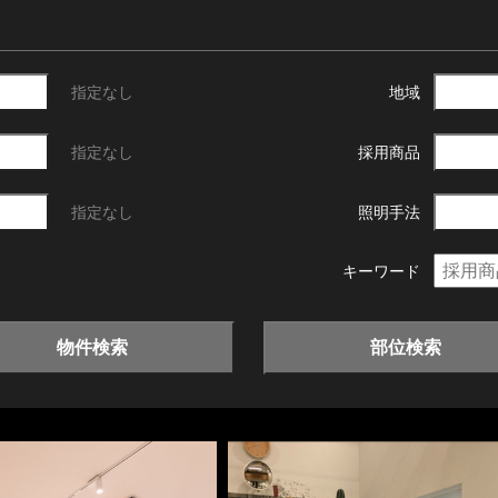
指定なし
地域
指定なし
採用商品
指定なし
照明手法
キーワード
物件検索
部位検索