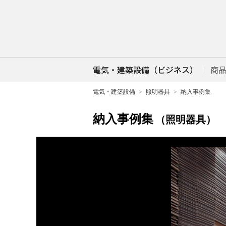
電気・建築設備（ビジネス）
商
電気・建築設備
照明器具
納入事例集
納入事例集
（照明器具）