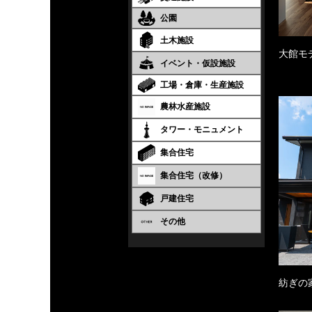
公園
土木施設
大館モ
イベント・仮設施設
工場・倉庫・生産施設
農林水産施設
タワー・モニュメント
集合住宅
集合住宅（改修）
戸建住宅
その他
紡ぎの