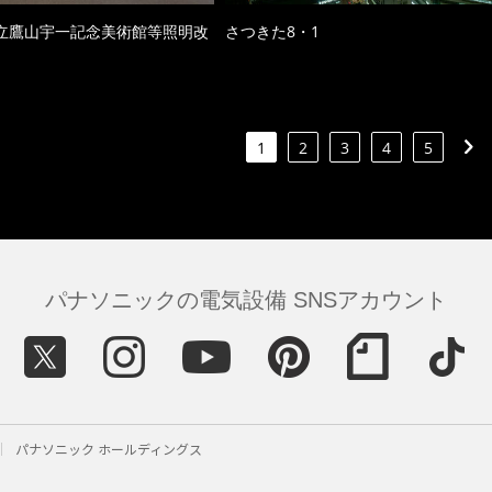
立鷹山宇一記念美術館等照明改
さつきた8・1
1
2
3
4
5
パナソニックの電気設備 SNSアカウント
パナソニック ホールディングス