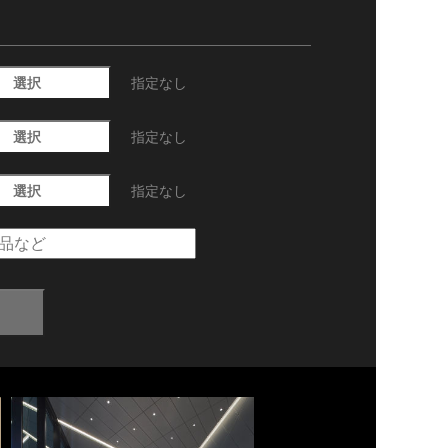
選択
指定なし
選択
指定なし
選択
指定なし