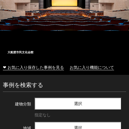
大船渡市民文化会館
❤ お気に入り保存した事例を見る
お気に入り機能について
事例を検索する
選択
建物分類
指定なし
選択
地域