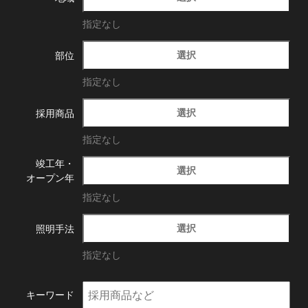
指定なし
選択
部位
指定なし
選択
採用商品
指定なし
竣工年・
選択
オープン年
指定なし
選択
照明手法
指定なし
キーワード