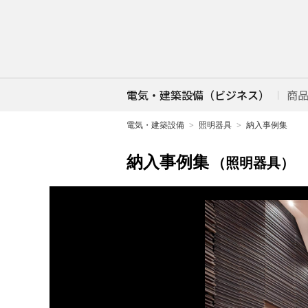
電気・建築設備（ビジネス）
商
電気・建築設備
照明器具
納入事例集
納入事例集
（照明器具）