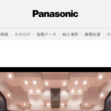
品情報
カタログ
各種データ
納入事例
業務支援
サ