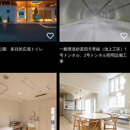
公園 多目的広場トイレ
一般県道砂原四方寄線（池上工区）1
号トンネル、2号トンネル照明設備工
事