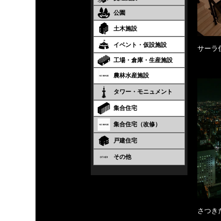
公園
土木施設
イベント・仮設施設
サーラ
工場・倉庫・生産施設
農林水産施設
タワー・モニュメント
集合住宅
集合住宅（改修）
戸建住宅
その他
さつき