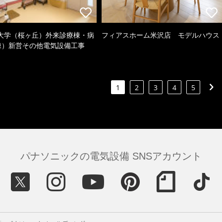
大学（桜ヶ丘）外来診療棟・病
フィアスホーム米沢店 モデルハウス
棟）新営その他電気設備工事
1
2
3
4
5
パナソニックの電気設備 SNSアカウント