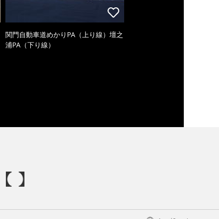
関門自動車道めかりPA（上り線）壇之
浦PA（下り線）