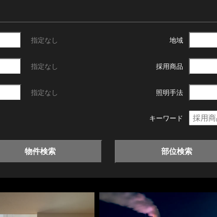
指定なし
地域
指定なし
採用商品
指定なし
照明手法
キーワード
物件検索
部位検索