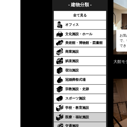
- 建物分類 -
全て見る
オフィス
文化施設・ホール
お気
で、
美術館・博物館・図書館
でき
商業施設
娯楽施設
大館モ
宿泊施設
冠婚葬祭式場
宗教施設・史跡
スポーツ施設
学校・教育施設
医療・福祉施設
交通施設