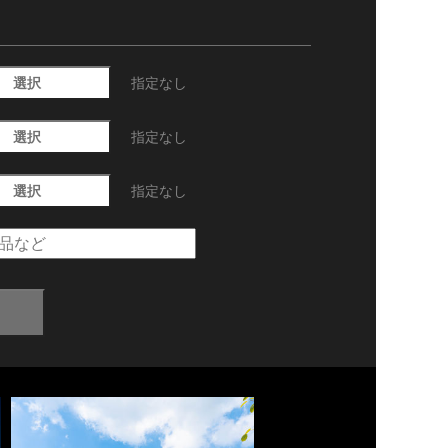
選択
指定なし
選択
指定なし
選択
指定なし