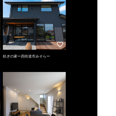
紡ぎの家ー四街道市みそらー