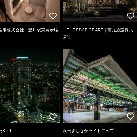
住宅株式会社 豊川駅東展示場
｜THE EDGE OF ART｜南九施設株式
会社
た8・1
浜松まちなかライトアップ