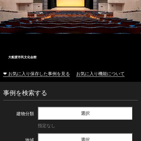
大船渡市民文化会館
❤ お気に入り保存した事例を見る
お気に入り機能について
事例を検索する
選択
建物分類
指定なし
選択
地域