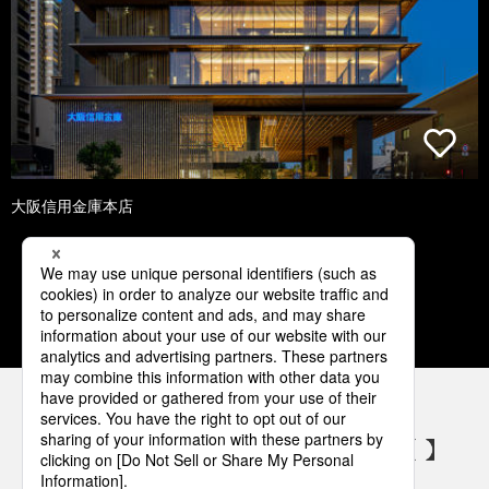
大阪信用金庫本店
1
2
3
4
5
パナソニックの電気設備 SNSアカウント