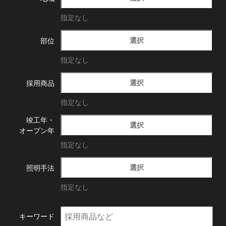
指定なし
選択
部位
指定なし
選択
採用商品
指定なし
竣工年・
選択
オープン年
指定なし
選択
照明手法
指定なし
キーワード