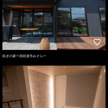
紡ぎの家ー四街道市みそらー