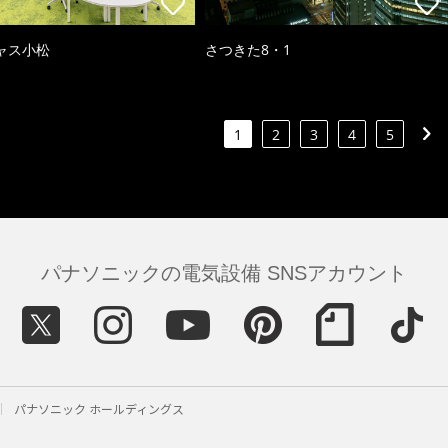
ャス小松
さつきた8・1
1
2
3
4
5
パナソニックの電気設備 SNSアカウント
パナソニック ホールディングス