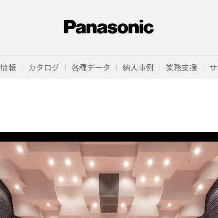
品情報
カタログ
各種データ
納入事例
業務支援
サ