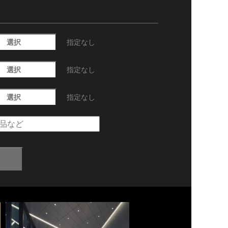
選択
指定なし
選択
指定なし
選択
指定なし