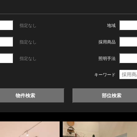
指定なし
地域
指定なし
採用商品
指定なし
照明手法
キーワード
物件検索
部位検索