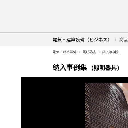
電気・建築設備（ビジネス）
商
電気・建築設備
照明器具
納入事例集
納入事例集
（照明器具）