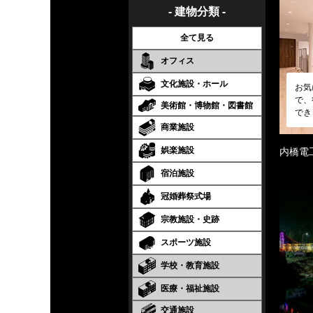
- 建物分類 -
全て見る
オフィス
文化施設・ホール
お気
で、
美術館・博物館・図書館
でき
商業施設
娯楽施設
内橋電
宿泊施設
冠婚葬祭式場
宗教施設・史跡
スポーツ施設
学校・教育施設
医療・福祉施設
交通施設