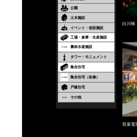
公園
土木施設
白川橋
イベント・仮設施設
工場・倉庫・生産施設
農林水産施設
タワー・モニュメント
集合住宅
集合住宅（改修）
戸建住宅
その他
双葉電