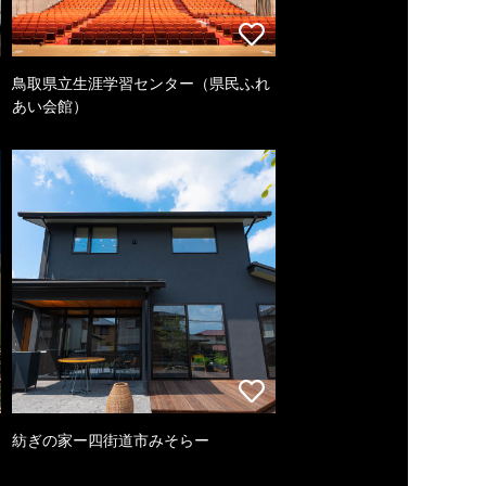
鳥取県立生涯学習センター（県民ふれ
あい会館）
紡ぎの家ー四街道市みそらー