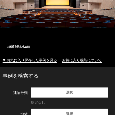
大船渡市民文化会館
❤ お気に入り保存した事例を見る
お気に入り機能について
事例を検索する
選択
建物分類
指定なし
選択
地域