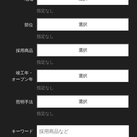
指定なし
選択
部位
指定なし
選択
採用商品
指定なし
竣工年・
選択
オープン年
指定なし
選択
照明手法
指定なし
キーワード