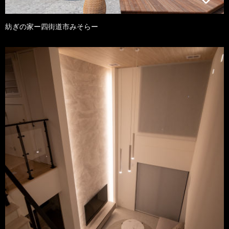
紡ぎの家ー四街道市みそらー