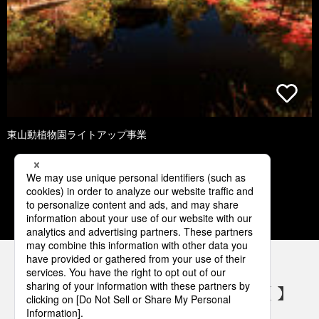
東山動植物園ライトアップ事業
1
2
3
4
5
パナソニックの電気設備 SNSアカウント