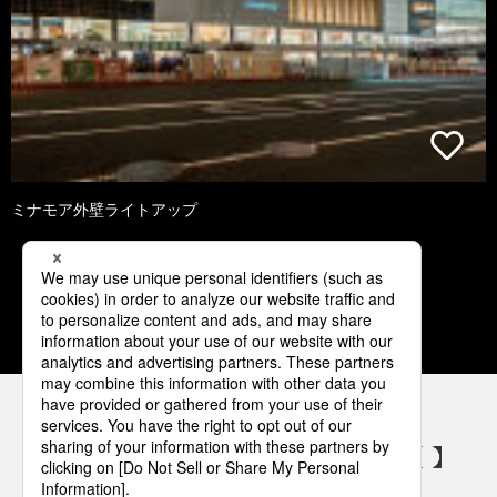
ミナモア外壁ライトアップ
1
2
3
4
5
パナソニックの電気設備 SNSアカウント