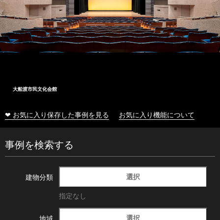
大船渡市民文化会館
❤ お気に入り保存した事例を見る
お気に入り機能について
事例を検索する
選択
建物分類
指定なし
選択
地域