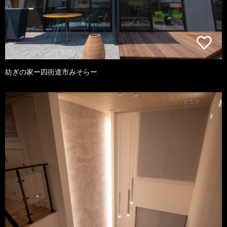
紡ぎの家ー四街道市みそらー