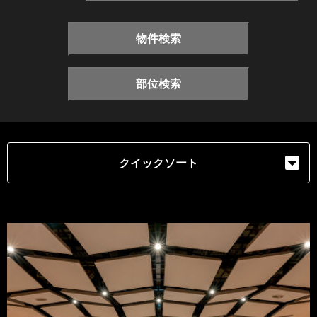
物件検索
部位検索
クイックソート