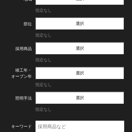
指定なし
選択
部位
指定なし
選択
採用商品
指定なし
竣工年・
選択
オープン年
指定なし
選択
照明手法
指定なし
キーワード