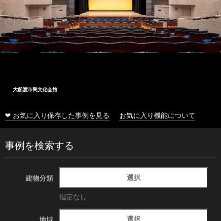
大船渡市民文化会館
❤ お気に入り保存した事例を見る
お気に入り機能について
事例を検索する
選択
建物分類
指定なし
選択
地域