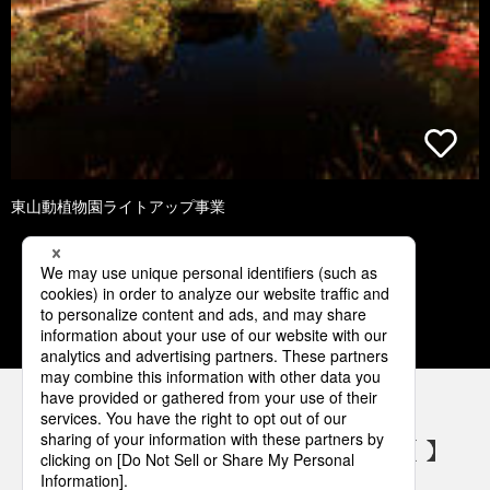
東山動植物園ライトアップ事業
1
2
3
4
5
パナソニックの電気設備 SNSアカウント