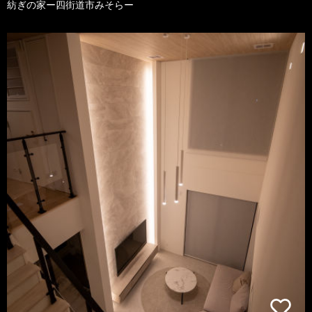
紡ぎの家ー四街道市みそらー