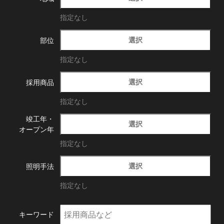
指定なし
選択
部位
指定なし
選択
採用商品
指定なし
竣工年・
選択
オープン年
指定なし
選択
照明手法
指定なし
キーワード