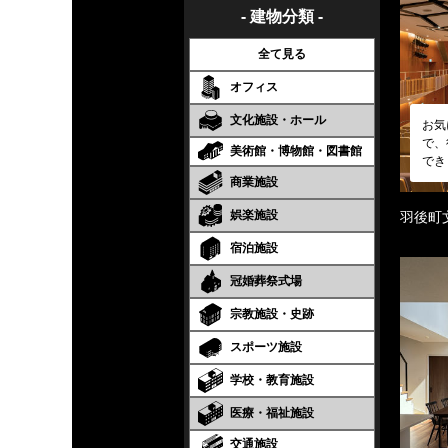
- 建物分類 -
全て見る
オフィス
文化施設・ホール
お気
で、
美術館・博物館・図書館
でき
商業施設
娯楽施設
羽後町
宿泊施設
冠婚葬祭式場
宗教施設・史跡
スポーツ施設
学校・教育施設
医療・福祉施設
交通施設