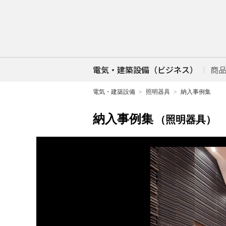
電気・建築設備（ビジネス）
商
電気・建築設備
照明器具
納入事例集
納入事例集
（照明器具）