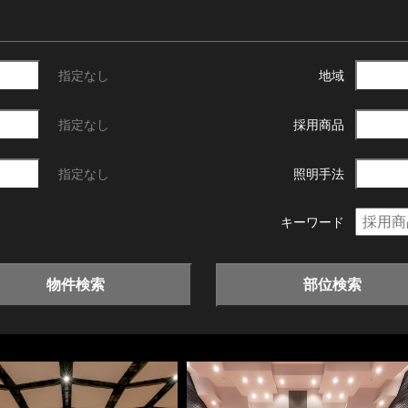
指定なし
地域
指定なし
採用商品
指定なし
照明手法
キーワード
物件検索
部位検索