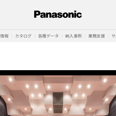
品情報
カタログ
各種データ
納入事例
業務支援
サ