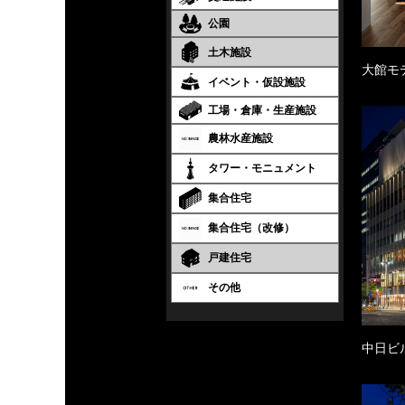
公園
土木施設
大館モ
イベント・仮設施設
工場・倉庫・生産施設
農林水産施設
タワー・モニュメント
集合住宅
集合住宅（改修）
戸建住宅
その他
中日ビ