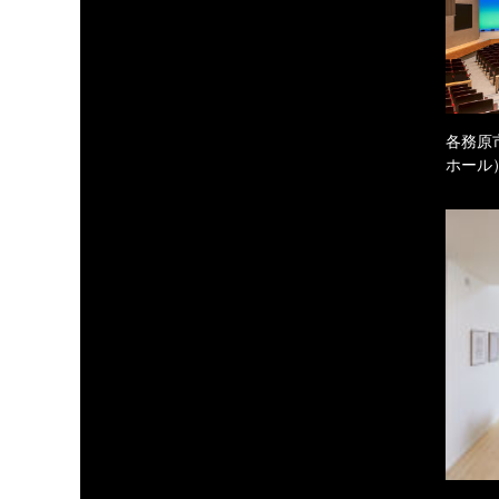
各務原
ホール