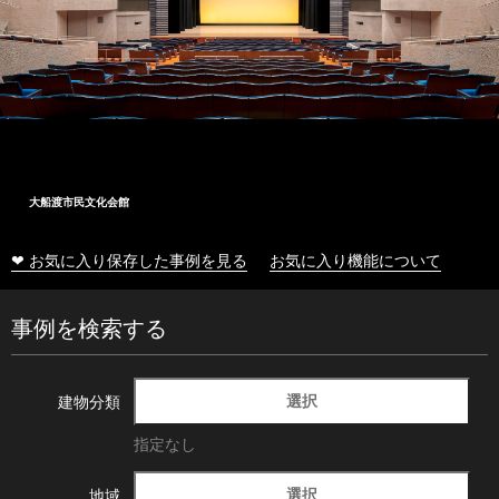
大船渡市民文化会館
❤ お気に入り保存した事例を見る
お気に入り機能について
事例を検索する
選択
建物分類
指定なし
選択
地域