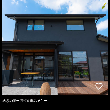
紡ぎの家ー四街道市みそらー