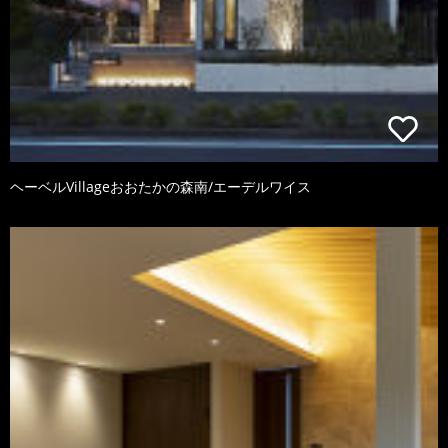
ヘーベルVillageおおたかの森南/エーデルワイス