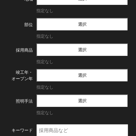
指定なし
選択
部位
指定なし
選択
採用商品
指定なし
竣工年・
選択
オープン年
指定なし
選択
照明手法
指定なし
キーワード