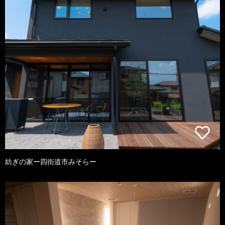
紡ぎの家ー四街道市みそらー