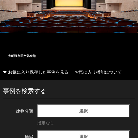
大船渡市民文化会館
❤ お気に入り保存した事例を見る
お気に入り機能について
事例を検索する
選択
建物分類
指定なし
選択
地域