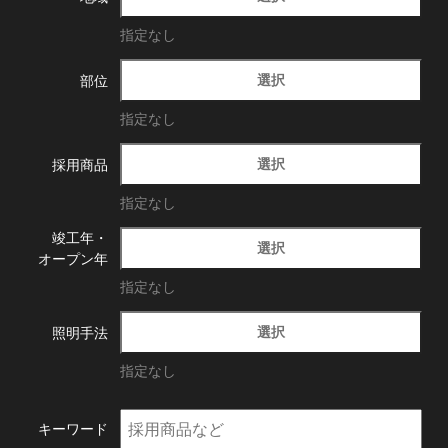
指定なし
選択
部位
指定なし
選択
採用商品
指定なし
竣工年・
選択
オープン年
指定なし
選択
照明手法
指定なし
キーワード