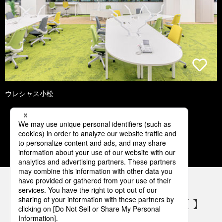
ウレシャス小松
1
2
3
4
5
パナソニックの電気設備 SNSアカウント