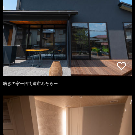
紡ぎの家ー四街道市みそらー