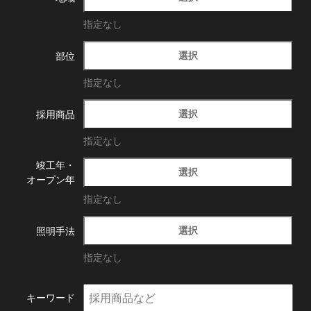
指定なし
選択
部位
指定なし
選択
採用商品
指定なし
竣工年・
選択
オープン年
指定なし
選択
照明手法
指定なし
キーワード