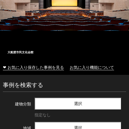
大船渡市民文化会館
❤ お気に入り保存した事例を見る
お気に入り機能について
事例を検索する
選択
建物分類
指定なし
選択
地域