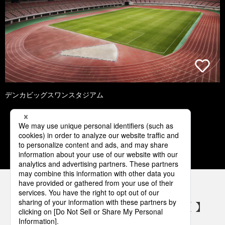
デンカビッグスワンスタジアム
1
2
3
4
5
パナソニックの電気設備 SNSアカウント