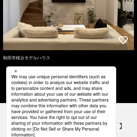
秋田市桜台モデルハウス
1
2
3
4
5
パナソニックの電気設備 SNSアカウント