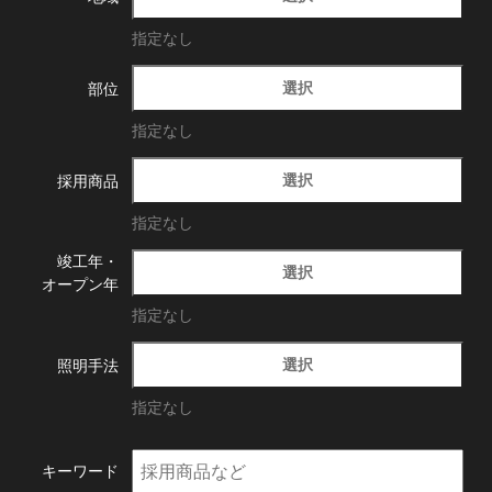
指定なし
選択
部位
指定なし
選択
採用商品
指定なし
竣工年・
選択
オープン年
指定なし
選択
照明手法
指定なし
キーワード