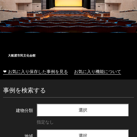
大船渡市民文化会館
❤ お気に入り保存した事例を見る
お気に入り機能について
事例を検索する
選択
建物分類
指定なし
選択
地域