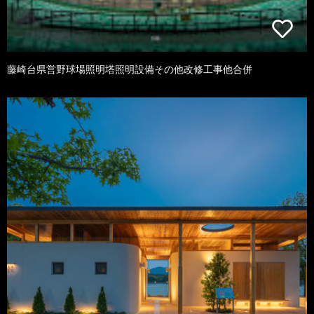
藤崎台県営野球場照明塔照明設備その他改修工事他合併