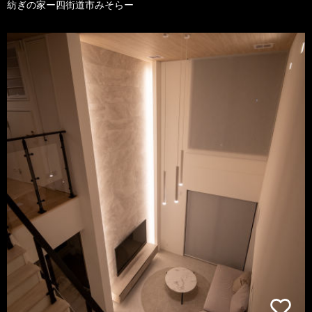
紡ぎの家ー四街道市みそらー