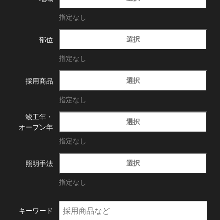
指定なし
選択
部位
指定なし
選択
採用商品
指定なし
竣工年・
選択
オープン年
指定なし
選択
照明手法
指定なし
キーワード