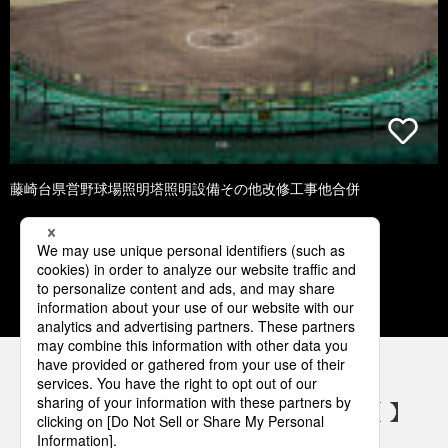
藤崎台県営野球場照明塔照明設備その他改修工事他合併
1
2
3
4
5
パナソニックの電気設備 SNSアカウント