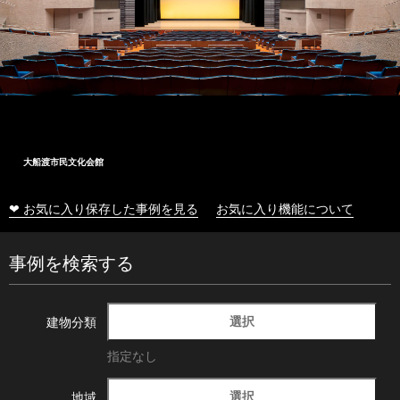
大船渡市民文化会館
❤ お気に入り保存した事例を見る
お気に入り機能について
事例を検索する
選択
建物分類
指定なし
選択
地域