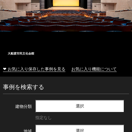
大船渡市民文化会館
❤ お気に入り保存した事例を見る
お気に入り機能について
事例を検索する
選択
建物分類
指定なし
選択
地域