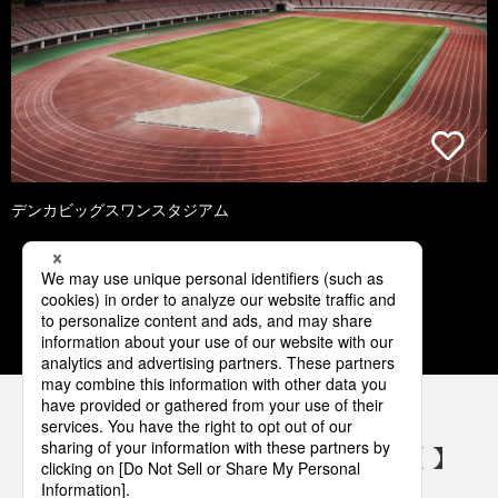
デンカビッグスワンスタジアム
1
2
3
4
5
パナソニックの電気設備 SNSアカウント