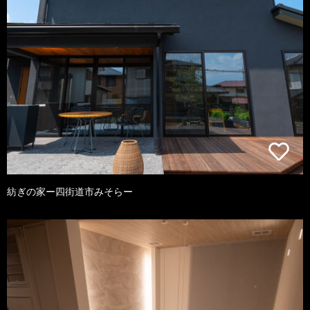
紡ぎの家ー四街道市みそらー