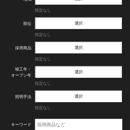
指定なし
選択
部位
指定なし
選択
採用商品
指定なし
竣工年・
選択
オープン年
指定なし
選択
照明手法
指定なし
キーワード