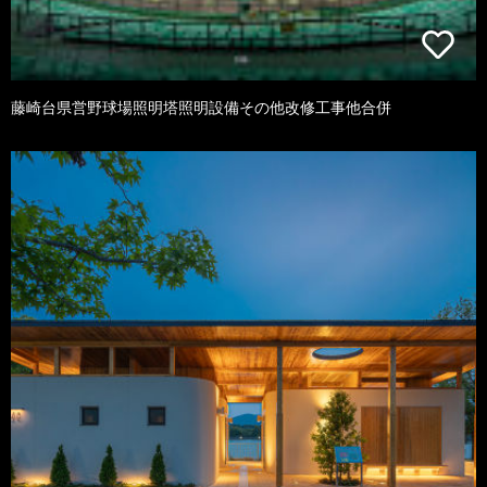
藤崎台県営野球場照明塔照明設備その他改修工事他合併