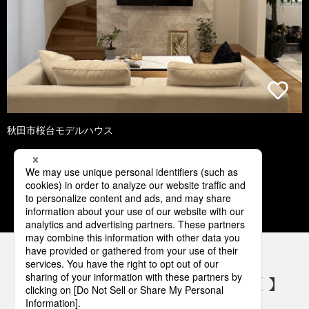
秋田市桜台モデルハウス
1
2
3
4
5
パナソニックの電気設備 SNSアカウント