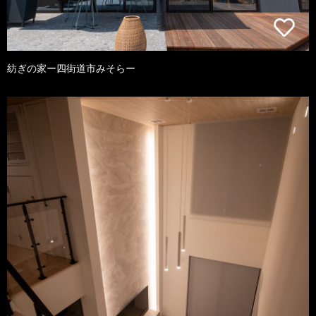
紡ぎの家ー四街道市みそらー