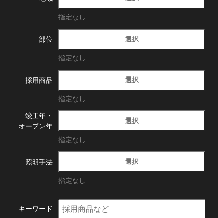
指定なし
選択
部位
指定なし
選択
採用商品
指定なし
竣工年・
選択
オープン年
指定なし
選択
照明手法
指定なし
キーワード