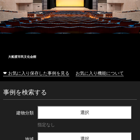
大船渡市民文化会館
❤ お気に入り保存した事例を見る
お気に入り機能について
事例を検索する
選択
建物分類
指定なし
選択
地域