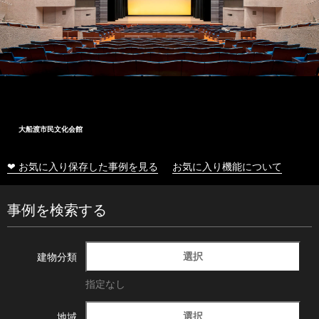
大船渡市民文化会館
❤ お気に入り保存した事例を見る
お気に入り機能について
事例を検索する
選択
建物分類
指定なし
選択
地域