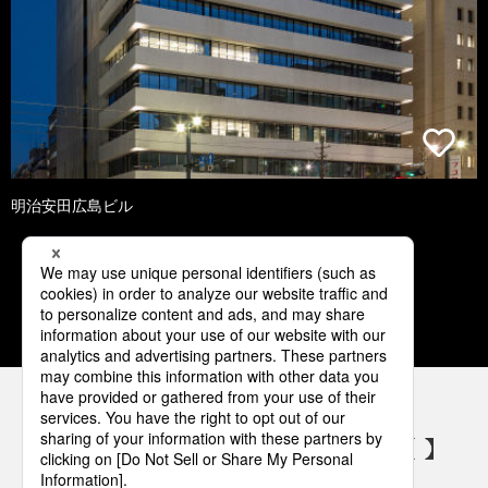
明治安田広島ビル
1
2
3
4
5
パナソニックの電気設備 SNSアカウント