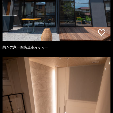
紡ぎの家ー四街道市みそらー