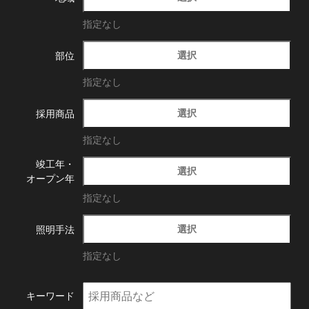
指定なし
選択
部位
指定なし
選択
採用商品
指定なし
竣工年・
選択
オープン年
指定なし
選択
照明手法
指定なし
キーワード