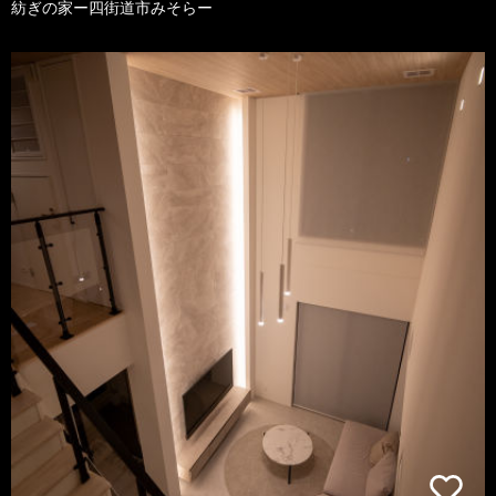
紡ぎの家ー四街道市みそらー