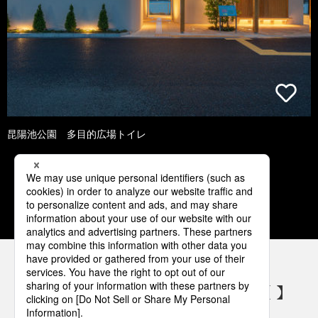
昆陽池公園 多目的広場トイレ
1
2
3
4
5
パナソニックの電気設備 SNSアカウント