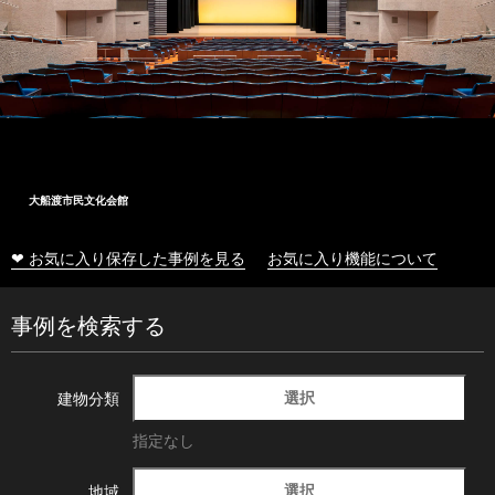
大船渡市民文化会館
❤ お気に入り保存した事例を見る
お気に入り機能について
事例を検索する
選択
建物分類
指定なし
選択
地域