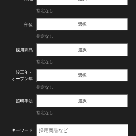
指定なし
選択
部位
指定なし
選択
採用商品
指定なし
竣工年・
選択
オープン年
指定なし
選択
照明手法
指定なし
キーワード