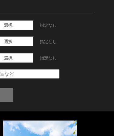
選択
指定なし
選択
指定なし
選択
指定なし