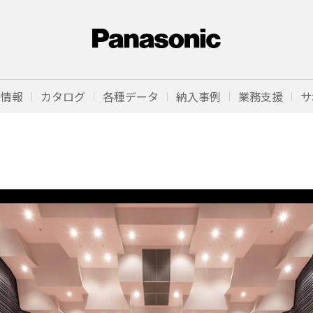
品情報
カタログ
各種データ
納入事例
業務支援
サ