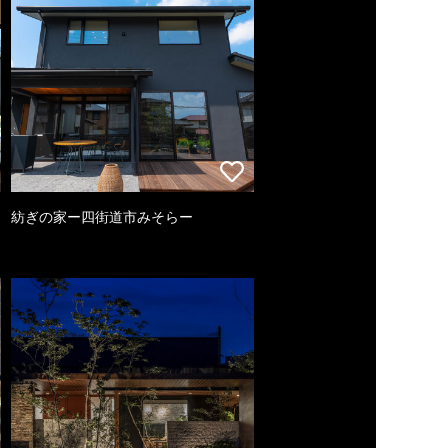
紡ぎの家ー四街道市みそらー