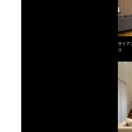
サイア
ス