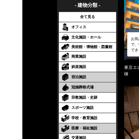
- 建物分類 -
全て見る
オフィス
文化施設・ホール
お気
で、
美術館・博物館・図書館
でき
商業施設
娯楽施設
東京エ
棟
宿泊施設
冠婚葬祭式場
宗教施設・史跡
スポーツ施設
学校・教育施設
医療・福祉施設
交通施設