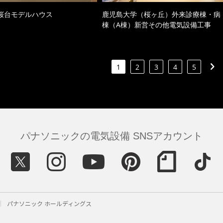
桜台モデルハウス
鹿児島大学（桜ヶ丘）外来診療棟・病
棟（A棟）新営その他電気設備工事
1
2
3
4
5
パナソニックの電気設備 SNSアカウント
パナソニック ホールディングス