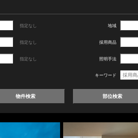
指定なし
地域
指定なし
採用商品
指定なし
照明手法
キーワード
物件検索
部位検索