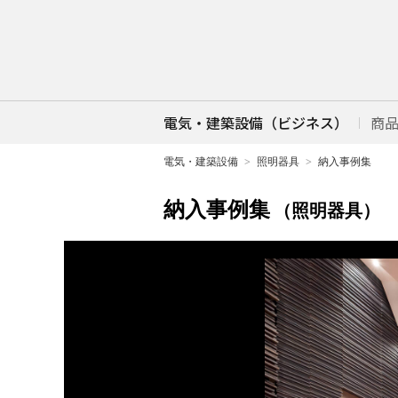
電気・建築設備（ビジネス）
商
電気・建築設備
照明器具
納入事例集
納入事例集
（照明器具）