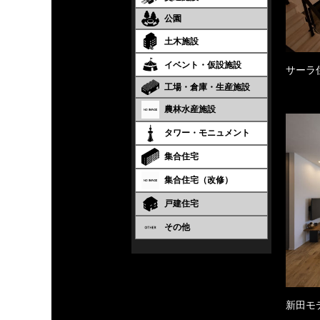
公園
土木施設
イベント・仮設施設
サーラ
工場・倉庫・生産施設
農林水産施設
タワー・モニュメント
集合住宅
集合住宅（改修）
戸建住宅
その他
新田モ