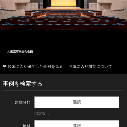
大船渡市民文化会館
❤ お気に入り保存した事例を見る
お気に入り機能について
事例を検索する
選択
建物分類
指定なし
選択
地域