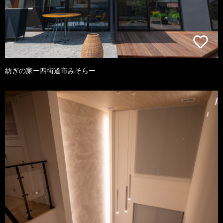
紡ぎの家ー四街道市みそらー