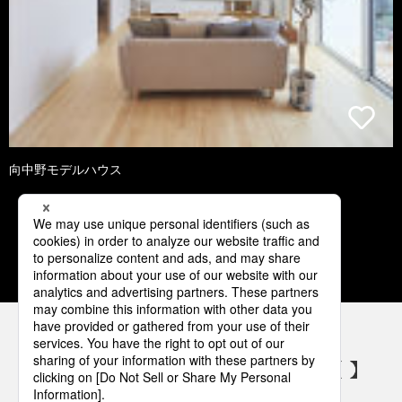
向中野モデルハウス
1
2
3
4
5
パナソニックの電気設備 SNSアカウント