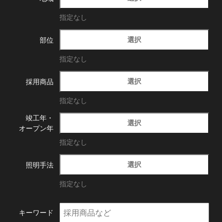
指定なし
選択
部位
指定なし
選択
採用商品
指定なし
竣工年・
選択
オープン年
指定なし
選択
照明手法
指定なし
キーワード