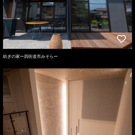
紡ぎの家ー四街道市みそらー