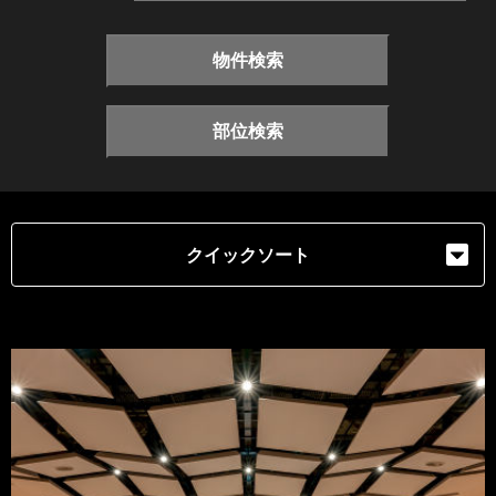
物件検索
部位検索
クイックソート