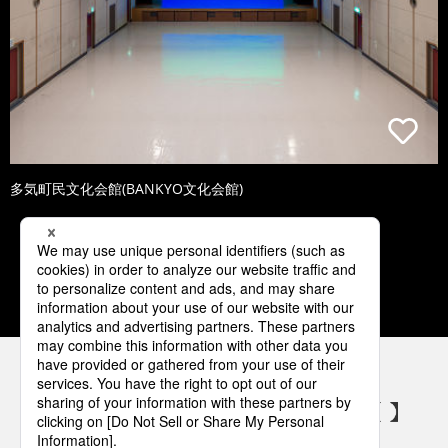
多気町民文化会館(BANKYO文化会館)
1
2
3
4
5
パナソニックの電気設備 SNSアカウント