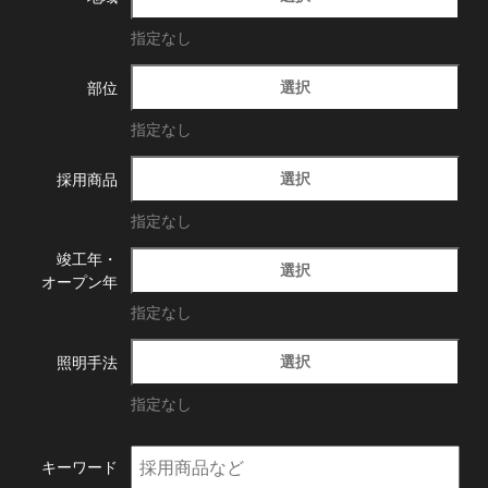
指定なし
選択
部位
指定なし
選択
採用商品
指定なし
竣工年・
選択
オープン年
指定なし
選択
照明手法
指定なし
キーワード