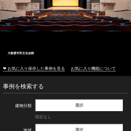
大船渡市民文化会館
❤ お気に入り保存した事例を見る
お気に入り機能について
事例を検索する
選択
建物分類
指定なし
選択
地域