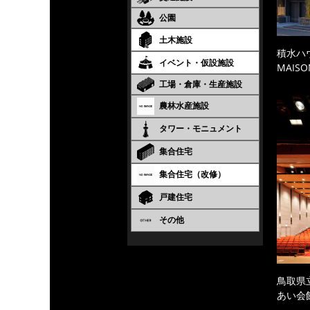
公園
土木施設
積水ハ
イベント・仮設施設
MAISO
工場・倉庫・生産施設
農林水産施設
タワー・モニュメント
集合住宅
集合住宅（改修）
戸建住宅
その他
鳥取県
あい会