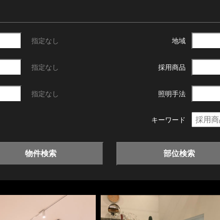
指定なし
地域
指定なし
採用商品
指定なし
照明手法
キーワード
物件検索
部位検索