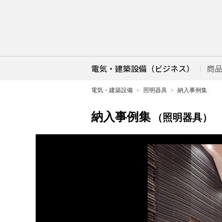
電気・建築設備（ビジネス）
商
電気・建築設備
照明器具
納入事例集
納入事例集
（照明器具）