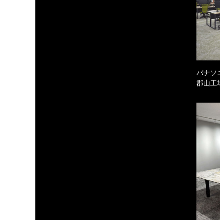
パナソ
郡山工