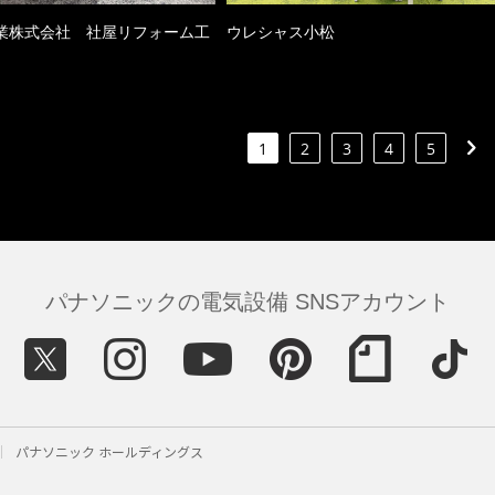
業株式会社 社屋リフォーム工
ウレシャス小松
1
2
3
4
5
パナソニックの電気設備 SNSアカウント
パナソニック ホールディングス