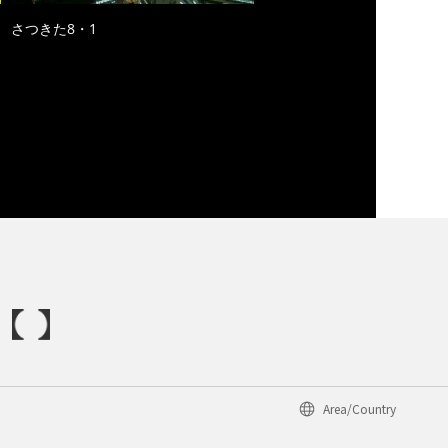
さつきた8・1
Area/Country