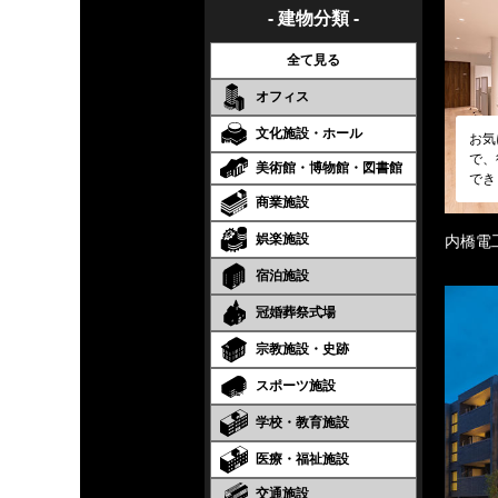
- 建物分類 -
全て見る
オフィス
文化施設・ホール
お気
で、
美術館・博物館・図書館
でき
商業施設
娯楽施設
内橋電
宿泊施設
冠婚葬祭式場
宗教施設・史跡
スポーツ施設
学校・教育施設
医療・福祉施設
交通施設