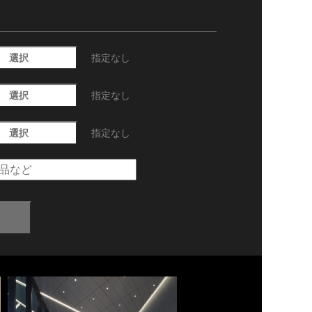
選択
指定なし
選択
指定なし
選択
指定なし