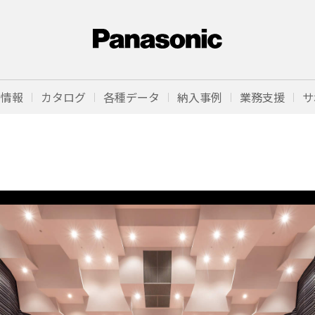
品情報
カタログ
各種データ
納入事例
業務支援
サ