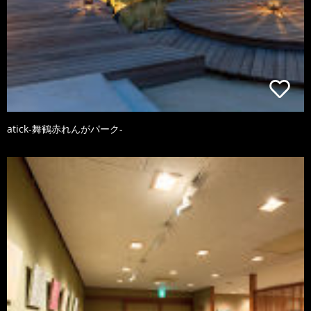
atick-舞鶴赤れんがパーク-