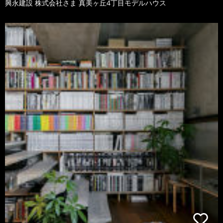
興永建設 株式会社さま 真美ヶ丘4丁目モデルハウス