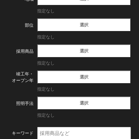
指定なし
選択
部位
指定なし
選択
採用商品
指定なし
竣工年・
選択
オープン年
指定なし
選択
照明手法
指定なし
キーワード