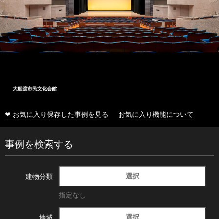
大船渡市民文化会館
❤ お気に入り保存した事例を見る
お気に入り機能について
事例を検索する
選択
建物分類
指定なし
選択
地域