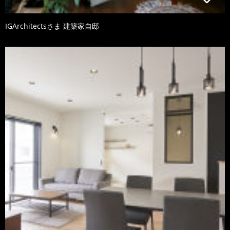
IGArchitectsさま 建築家自邸