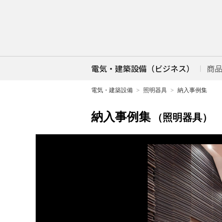
電気・建築設備（ビジネス）
商
電気・建築設備
照明器具
納入事例集
納入事例集
（照明器具）