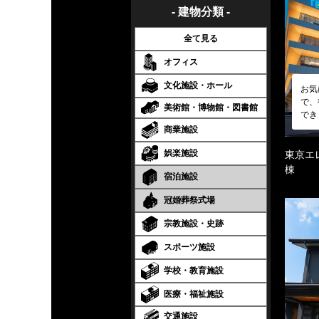
- 建物分類 -
全て見る
オフィス
文化施設・ホール
お気
で、
美術館・博物館・図書館
でき
商業施設
娯楽施設
東京エ
棟
宿泊施設
冠婚葬祭式場
宗教施設・史跡
スポーツ施設
学校・教育施設
医療・福祉施設
交通施設