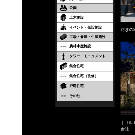
公園
土木施設
イベント・仮設施設
紡ぎの
工場・倉庫・生産施設
農林水産施設
タワー・モニュメント
集合住宅
集合住宅（改修）
戸建住宅
その他
｜THE
会社