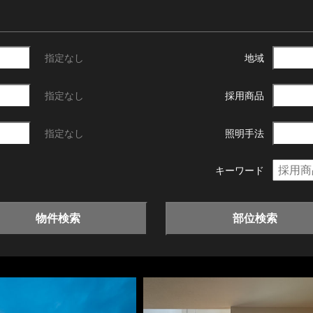
指定なし
地域
指定なし
採用商品
指定なし
照明手法
キーワード
物件検索
部位検索