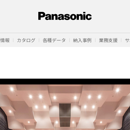
品情報
カタログ
各種データ
納入事例
業務支援
サ