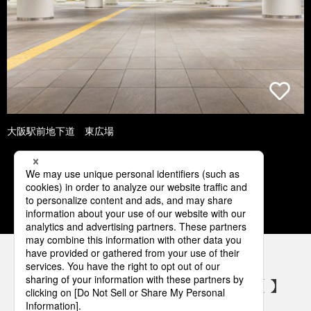
大阪駅前地下道 東広場
1
2
3
4
5
パナソニックの電気設備 SNSアカウント