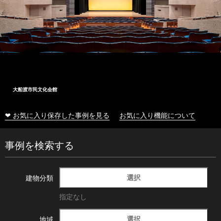
大船渡市民文化会館
❤ お気に入り保存した事例を見る
お気に入り機能について
事例を検索する
選択
建物分類
指定なし
選択
地域