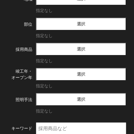
指定なし
選択
部位
指定なし
選択
採用商品
指定なし
竣工年・
選択
オープン年
指定なし
選択
照明手法
指定なし
キーワード