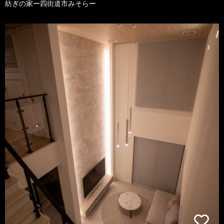
紡ぎの家ー四街道市みそらー