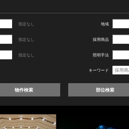
指定なし
地域
指定なし
採用商品
指定なし
照明手法
キーワード
物件検索
部位検索