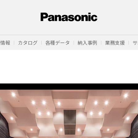
品情報
カタログ
各種データ
納入事例
業務支援
サ