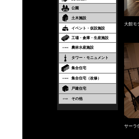
公園
土木施設
大館モ
イベント・仮設施設
工場・倉庫・生産施設
農林水産施設
タワー・モニュメント
集合住宅
集合住宅（改修）
戸建住宅
その他
サーラ