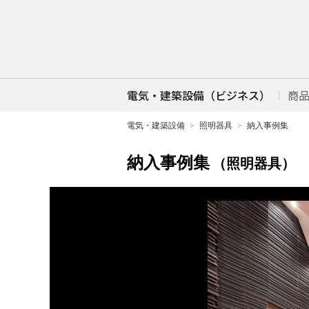
電気・建築設備（ビジネス）
商
電気・建築設備
照明器具
納入事例集
納入事例集
（照明器具）