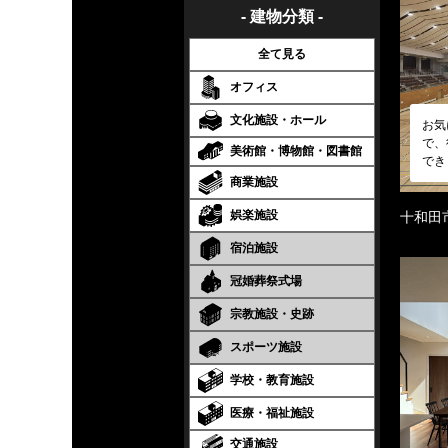
- 建物分類 -
全て見る
オフィス
文化施設・ホール
お気
で、
美術館・博物館・図書館
でき
商業施設
娯楽施設
十和田
宿泊施設
冠婚葬祭式場
宗教施設・史跡
スポーツ施設
学校・教育施設
医療・福祉施設
交通施設