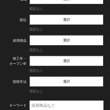
指定なし
選択
部位
指定なし
選択
採用商品
指定なし
竣工年・
選択
オープン年
指定なし
選択
照明手法
指定なし
キーワード