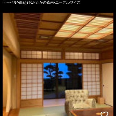
ヘーベルVillageおおたかの森南/エーデルワイス