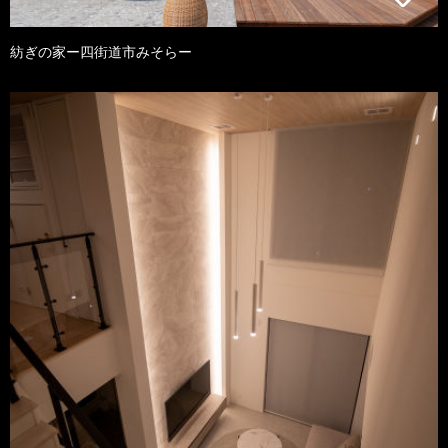
紡ぎの家ー四街道市みそらー