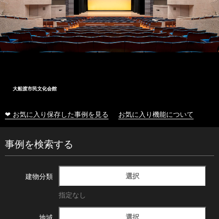
大船渡市民文化会館
❤ お気に入り保存した事例を見る
お気に入り機能について
事例を検索する
選択
建物分類
指定なし
選択
地域