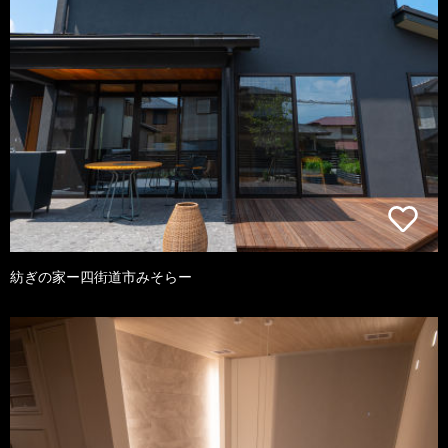
紡ぎの家ー四街道市みそらー