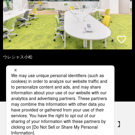
ウレシャス小松
1
2
3
4
5
パナソニックの電気設備 SNSアカウント