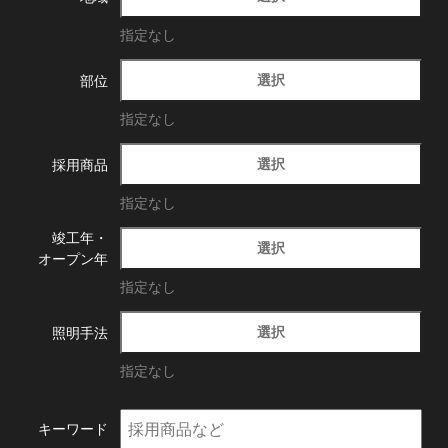
指定なし
選択
部位
指定なし
選択
採用商品
指定なし
竣工年・
選択
オープン年
指定なし
選択
照明手法
指定なし
キーワード