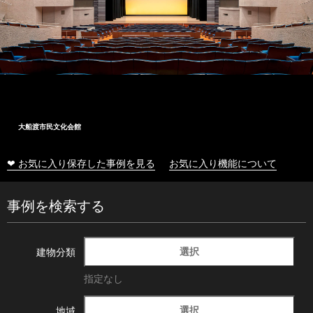
大船渡市民文化会館
❤ お気に入り保存した事例を見る
お気に入り機能について
事例を検索する
選択
建物分類
指定なし
選択
地域