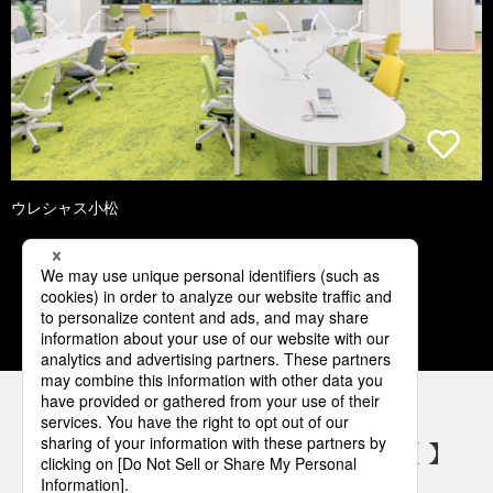
ウレシャス小松
1
2
3
4
5
パナソニックの電気設備 SNSアカウント