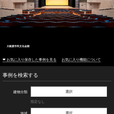
大船渡市民文化会館
❤ お気に入り保存した事例を見る
お気に入り機能について
事例を検索する
選択
建物分類
指定なし
選択
地域