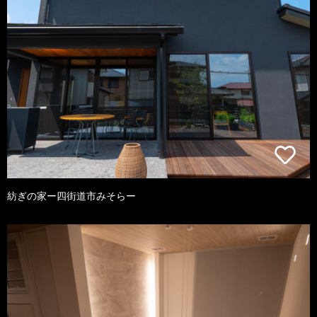
紡ぎの家ー四街道市みそらー