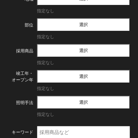
指定なし
選択
部位
指定なし
選択
採用商品
指定なし
竣工年・
選択
オープン年
指定なし
選択
照明手法
指定なし
キーワード