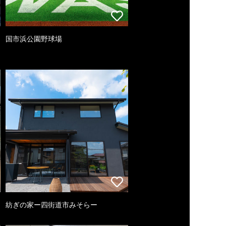
国市浜公園野球場
紡ぎの家ー四街道市みそらー