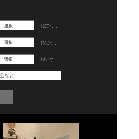
選択
指定なし
選択
指定なし
選択
指定なし