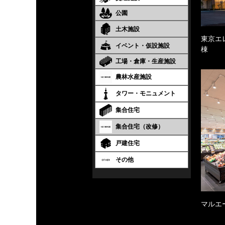
公園
土木施設
東京エ
イベント・仮設施設
棟
工場・倉庫・生産施設
農林水産施設
タワー・モニュメント
集合住宅
集合住宅（改修）
戸建住宅
その他
マルエ