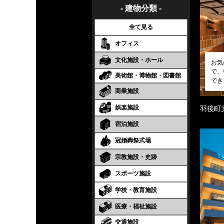
- 建物分類 -
全て見る
オフィス
文化施設・ホール
お気
で、
美術館・博物館・図書館
でき
商業施設
娯楽施設
羽後町
宿泊施設
冠婚葬祭式場
宗教施設・史跡
スポーツ施設
学校・教育施設
医療・福祉施設
交通施設