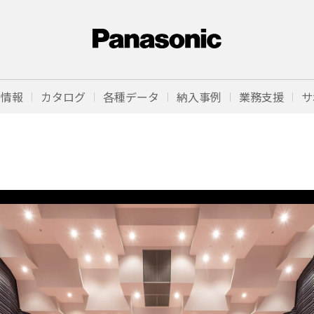
品情報
カタログ
各種データ
納入事例
業務支援
サ