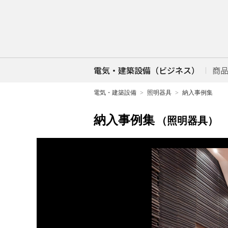
電気・建築設備（ビジネス）
商
電気・建築設備
照明器具
納入事例集
納入事例集
（照明器具）