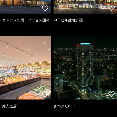
レクトロン九州 プロセス開発
中日ビル建替計画
ー部入道店
さつきた8・1