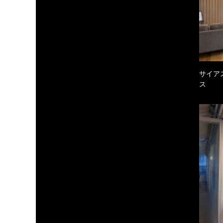
サイア
ス