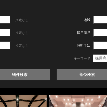
指定なし
地域
指定なし
採用商品
指定なし
照明手法
キーワード
物件検索
部位検索