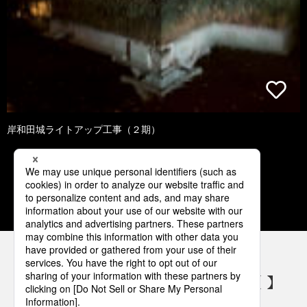
岸和田城ライトアップ工事（２期）
1
2
3
4
5
パナソニックの電気設備 SNSアカウント