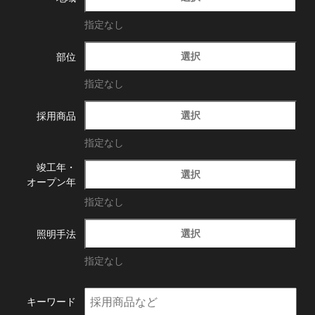
指定なし
選択
部位
指定なし
選択
採用商品
指定なし
竣工年・
選択
オープン年
指定なし
選択
照明手法
指定なし
キーワード