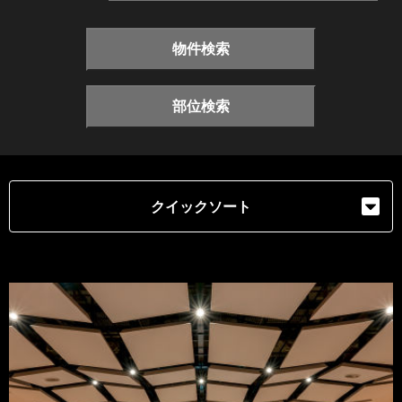
物件検索
部位検索
クイックソート