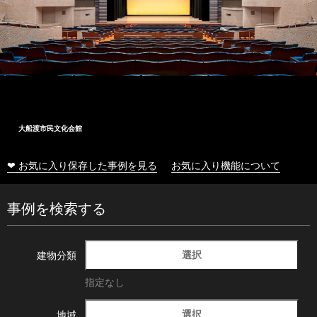
大船渡市民文化会館
❤ お気に入り保存した事例を見る
お気に入り機能について
事例を検索する
選択
建物分類
指定なし
選択
地域