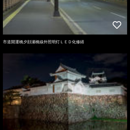
市道開運橋夕顔瀬橋線外照明灯ＬＥＤ化修繕