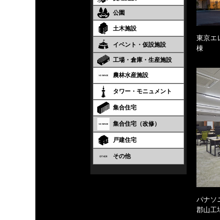
公園
土木施設
東京エ
イベント・仮設施設
棟
工場・倉庫・生産施設
農林水産施設
タワー・モニュメント
集合住宅
集合住宅（改修）
戸建住宅
その他
パナソ
郡山工