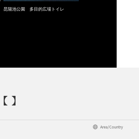
昆陽池公園 多目的広場トイレ
Area/Country