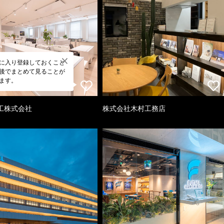
に入り登録しておくこと
後でまとめて見ることが
ます。
工株式会社
株式会社木村工務店