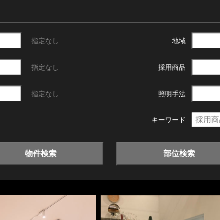
指定なし
地域
指定なし
採用商品
指定なし
照明手法
キーワード
物件検索
部位検索