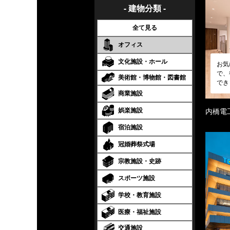
- 建物分類 -
全て見る
オフィス
文化施設・ホール
お気
で、
美術館・博物館・図書館
でき
商業施設
娯楽施設
内橋電
宿泊施設
冠婚葬祭式場
宗教施設・史跡
スポーツ施設
学校・教育施設
医療・福祉施設
交通施設