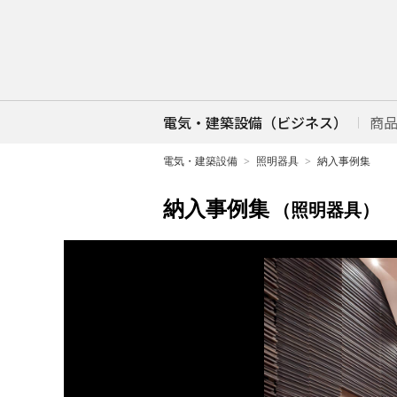
電気・建築設備（ビジネス）
商
電気・建築設備
照明器具
納入事例集
納入事例集
（照明器具）