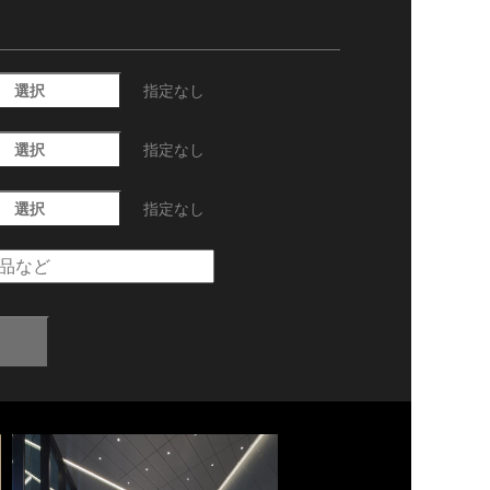
選択
指定なし
選択
指定なし
選択
指定なし