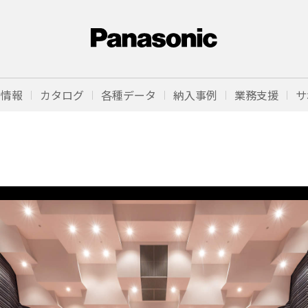
品情報
カタログ
各種データ
納入事例
業務支援
サ