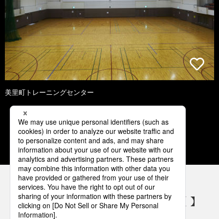
美里町トレーニングセンター
1
2
3
4
5
パナソニックの電気設備 SNSアカウント