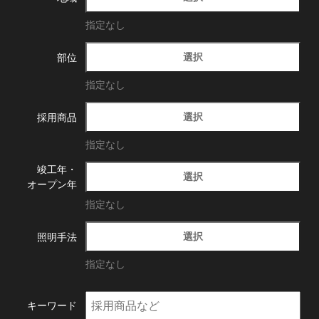
指定なし
選択
部位
指定なし
選択
採用商品
指定なし
竣工年・
選択
オープン年
指定なし
選択
照明手法
指定なし
キーワード