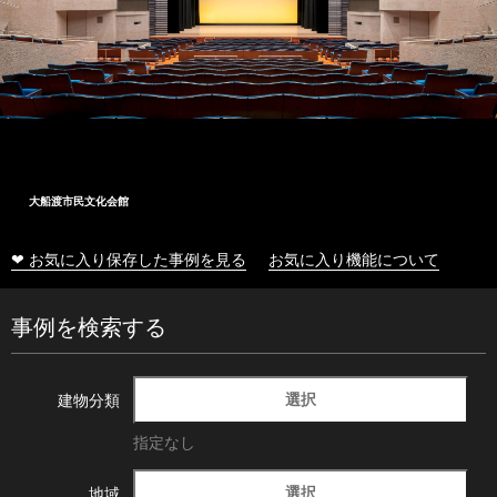
大船渡市民文化会館
❤ お気に入り保存した事例を見る
お気に入り機能について
事例を検索する
選択
建物分類
指定なし
選択
地域