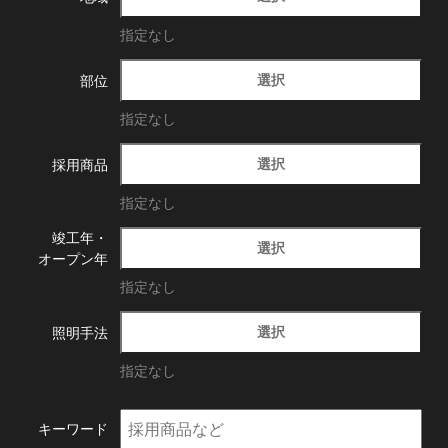
指定なし
選択
部位
指定なし
選択
採用商品
指定なし
竣工年・
選択
オープン年
指定なし
選択
照明手法
指定なし
キーワード