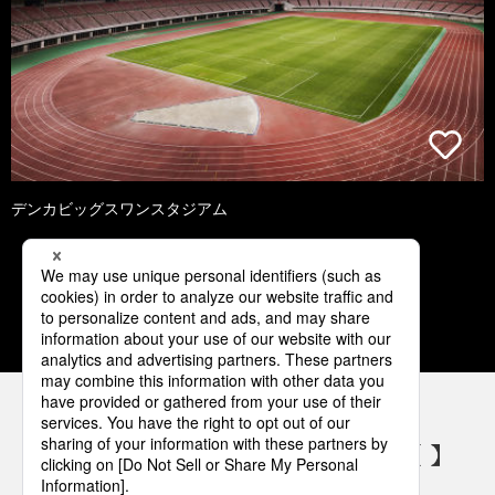
デンカビッグスワンスタジアム
1
2
3
4
5
パナソニックの電気設備 SNSアカウント