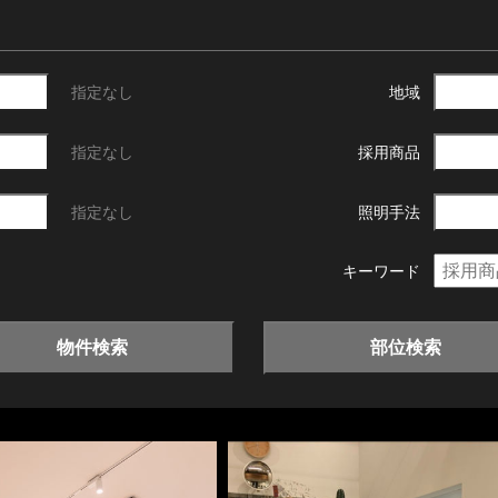
指定なし
地域
指定なし
採用商品
指定なし
照明手法
キーワード
物件検索
部位検索