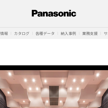
品情報
カタログ
各種データ
納入事例
業務支援
サ