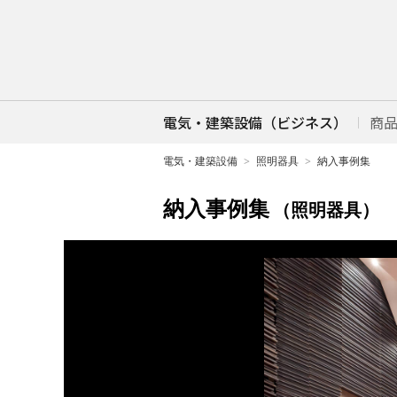
電気・建築設備（ビジネス）
商
電気・建築設備
照明器具
納入事例集
納入事例集
（照明器具）