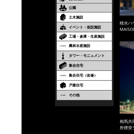
公園
土木施設
積水ハ
イベント・仮設施設
MAISO
工場・倉庫・生産施設
農林水産施設
タワー・モニュメント
集合住宅
集合住宅（改修）
戸建住宅
その他
相馬共
所煙突