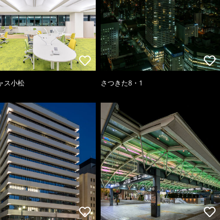
ャス小松
さつきた8・1