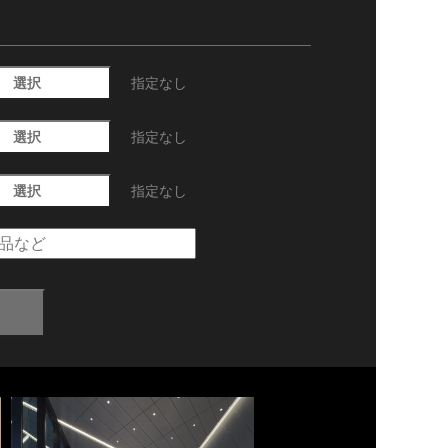
選択
指定なし
選択
指定なし
選択
指定なし