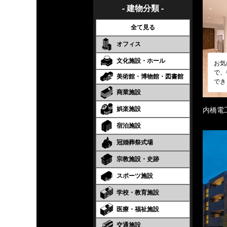
- 建物分類 -
全て見る
オフィス
文化施設・ホール
お気
で、
美術館・博物館・図書館
でき
商業施設
娯楽施設
内橋電
宿泊施設
冠婚葬祭式場
宗教施設・史跡
スポーツ施設
学校・教育施設
医療・福祉施設
交通施設