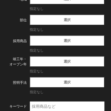
指定なし
選択
部位
指定なし
選択
採用商品
指定なし
竣工年・
選択
オープン年
指定なし
選択
照明手法
指定なし
キーワード