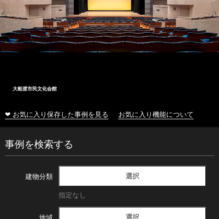
大船渡市民文化会館
❤ お気に入り保存した事例を見る
お気に入り機能について
事例を検索する
選択
建物分類
指定なし
選択
地域