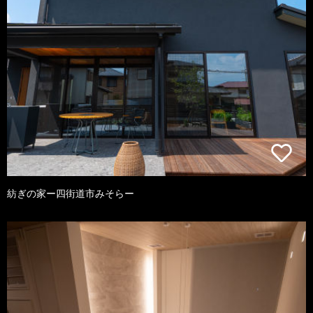
紡ぎの家ー四街道市みそらー